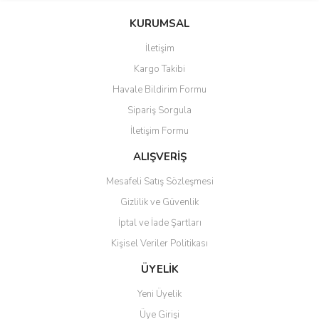
konularda yetersiz gördüğünüz noktaları öneri formunu kullanarak
Bu ürüne ilk yorumu siz yapın!
KURUMSAL
tarafımıza iletebilirsiniz.
Görüş ve önerileriniz için teşekkür ederiz.
İletişim
Yorum Yaz
Kargo Takibi
Ürün resmi kalitesiz, bozuk veya görüntülenemiyor.
Havale Bildirim Formu
Ürün açıklamasında eksik bilgiler bulunuyor.
Sipariş Sorgula
Ürün bilgilerinde hatalar bulunuyor.
İletişim Formu
Ürün fiyatı diğer sitelerden daha pahalı.
Bu ürüne benzer farklı alternatifler olmalı.
ALIŞVERİŞ
Mesafeli Satış Sözleşmesi
Gizlilik ve Güvenlik
İptal ve İade Şartları
Kişisel Veriler Politikası
Gönder
ÜYELİK
Yeni Üyelik
Üye Girişi