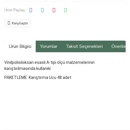
Ürün Paylaş :
Karşılaştır
Ürün Bilgisi
Yorumlar
Taksit Seçenekleri
Önerilerin
Vinilpolisiloksan esaslı A-tipi ölçü malzemelerinin
karıştırılmasında kullanılır.
PAKETLEME: Karıştırma Ucu 48 adet
Bu ürünün fiyat bilgisi, resim, ürün açıklamalarında ve diğer