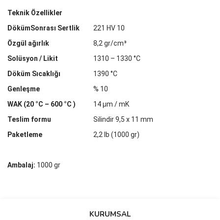
Teknik Özellikler
DökümSonrası Sertlik
221 HV 10
Özgül ağırlık
8,2 gr/cm³
Solüsyon / Likit
1310 – 1330 °C
Döküm Sıcaklığı
1390 °C
Genleşme
% 10
WAK (20 °C – 600 °C )
14 µm / mK
Teslim formu
Silindir 9,5 x 11 mm
Paketleme
2,2 lb (1000 gr)
Ambalaj:
1000 gr
Bu ürünün fiyat bilgisi, resim, ürün açıklamalarında ve diğer
konularda yetersiz gördüğünüz noktaları öneri formunu kullanarak
Bu ürüne ilk yorumu siz yapın!
KURUMSAL
tarafımıza iletebilirsiniz.