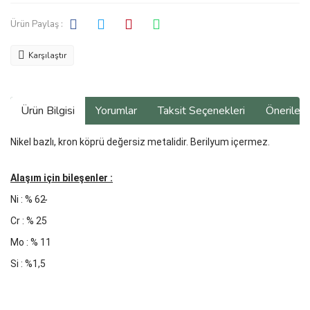
Ürün Paylaş :
Karşılaştır
Ürün Bilgisi
Yorumlar
Taksit Seçenekleri
Önerilerin
Nikel bazlı, kron köprü değersiz metalidir. Berilyum içermez.
Alaşım için bileşenler :
Ni : % 62 ̴
Cr : % 25
Mo : % 11
Si : %1,5