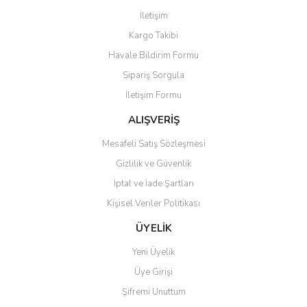
Görüş ve önerileriniz için teşekkür ederiz.
İletişim
Yorum Yaz
Kargo Takibi
Ürün resmi kalitesiz, bozuk veya görüntülenemiyor.
Havale Bildirim Formu
Ürün açıklamasında eksik bilgiler bulunuyor.
Sipariş Sorgula
Ürün bilgilerinde hatalar bulunuyor.
İletişim Formu
Ürün fiyatı diğer sitelerden daha pahalı.
Bu ürüne benzer farklı alternatifler olmalı.
ALIŞVERİŞ
Mesafeli Satış Sözleşmesi
Gizlilik ve Güvenlik
İptal ve İade Şartları
Kişisel Veriler Politikası
Gönder
ÜYELİK
Yeni Üyelik
Üye Girişi
Şifremi Unuttum