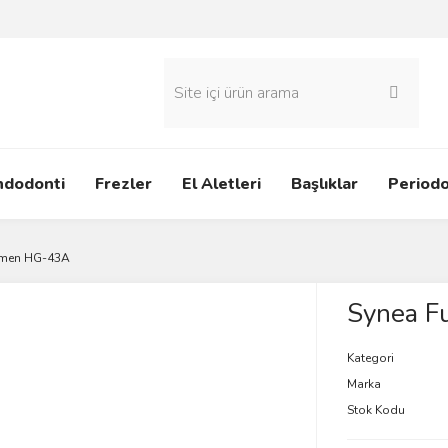
ndodonti
Frezler
El Aletleri
Başlıklar
Periodo
emen HG-43A
Synea F
Kategori
Marka
Stok Kodu