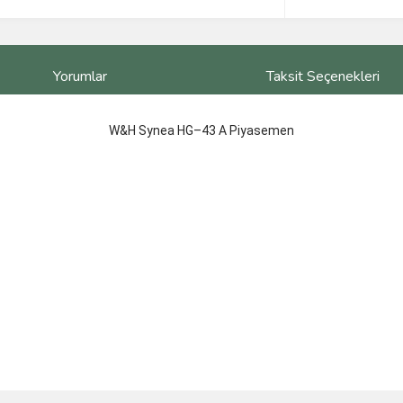
Yorumlar
Taksit Seçenekleri
W&H Synea HG–43 A Piyasemen