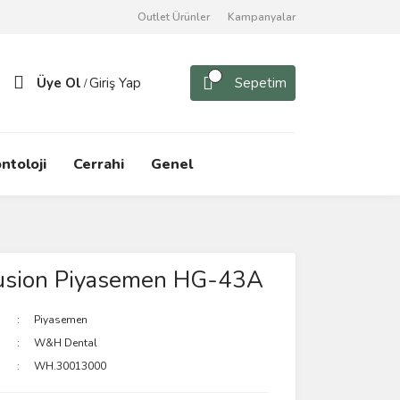
Outlet Ürünler
Kampanyalar
Üye Ol
Giriş Yap
Sepetim
/
ntoloji
Cerrahi
Genel
usion Piyasemen HG-43A
Piyasemen
W&H Dental
WH.30013000