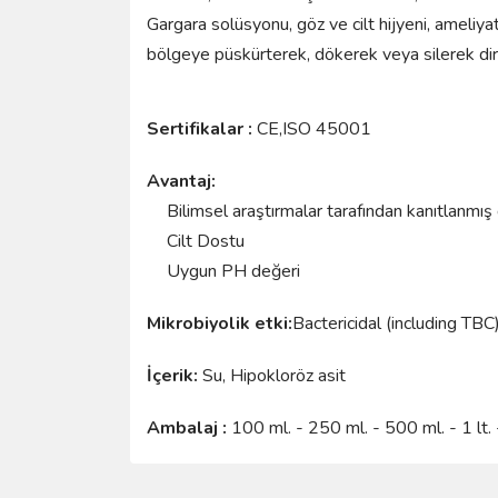
Gargara solüsyonu, göz ve cilt hijyeni, ameli
bölgeye püskürterek, dökerek veya silerek dire
Sertifikalar :
CE,ISO 45001
Avantaj:
Bilimsel araştırmalar tarafından kanıtlanmış
Cilt Dostu
Uygun PH değeri
Mikrobiyolik etki:
Bactericidal (including TBC),
İçerik:
Su, Hipokloröz asit
Ambalaj :
100 ml. - 250 ml. - 500 ml. - 1 lt. -
Bu ürünün fiyat bilgisi, resim, ürün açıklamalarında 