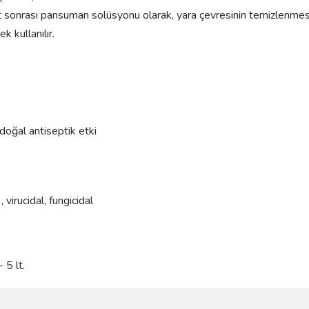
yat sonrası pansuman solüsyonu olarak, yara çevresinin temizlenme
k kullanılır.
 doğal antiseptik etki
 virucidal, fungicidal
 5 lt.
ve diğer konularda yetersiz gördüğünüz noktaları öneri formunu kullanarak taraf