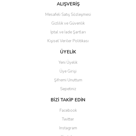
Bu ürüne benzer farklı alternatifler olmalı.
ALIŞVERİŞ
Mesafeli Satış Sözleşmesi
Gizlilik ve Güvenlik
İptal ve İade Şartları
Kişisel Veriler Politikası
Gönder
ÜYELİK
Yeni Üyelik
Üye Girişi
Şifremi Unuttum
Sepetiniz
BİZİ TAKİP EDİN
Facebook
Twitter
Instagram