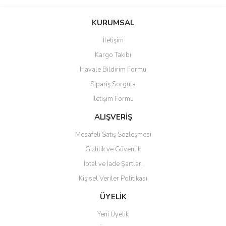
Bu ürünün fiyat bilgisi, resim, ürün açıklamalarında ve diğer
konularda yetersiz gördüğünüz noktaları öneri formunu kullanarak
Bu ürüne ilk yorumu siz yapın!
KURUMSAL
tarafımıza iletebilirsiniz.
Görüş ve önerileriniz için teşekkür ederiz.
İletişim
Yorum Yaz
Kargo Takibi
Ürün resmi kalitesiz, bozuk veya görüntülenemiyor.
Havale Bildirim Formu
Ürün açıklamasında eksik bilgiler bulunuyor.
Sipariş Sorgula
Ürün bilgilerinde hatalar bulunuyor.
İletişim Formu
Ürün fiyatı diğer sitelerden daha pahalı.
Bu ürüne benzer farklı alternatifler olmalı.
ALIŞVERİŞ
Mesafeli Satış Sözleşmesi
Gizlilik ve Güvenlik
İptal ve İade Şartları
Kişisel Veriler Politikası
Gönder
ÜYELİK
Yeni Üyelik