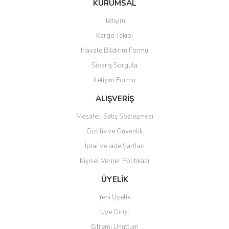
KURUMSAL
tarafımıza iletebilirsiniz.
Görüş ve önerileriniz için teşekkür ederiz.
İletişim
Yorum Yaz
Kargo Takibi
Ürün resmi kalitesiz, bozuk veya görüntülenemiyor.
Havale Bildirim Formu
Ürün açıklamasında eksik bilgiler bulunuyor.
Sipariş Sorgula
Ürün bilgilerinde hatalar bulunuyor.
İletişim Formu
Ürün fiyatı diğer sitelerden daha pahalı.
Bu ürüne benzer farklı alternatifler olmalı.
ALIŞVERİŞ
Mesafeli Satış Sözleşmesi
Gizlilik ve Güvenlik
İptal ve İade Şartları
Kişisel Veriler Politikası
Gönder
ÜYELİK
Yeni Üyelik
Üye Girişi
Şifremi Unuttum