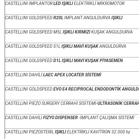
CASTELLINI IMPLANTOR
LED IŞIKLI
ELEKTRİKLİ MİKROMOTOR
CASTELLINI GOLDSPEED
R20L
IMPLANT ANGULDURVA
IŞIKLI
CASTELLINI GOLDSPEED M5L
IŞIKLI KIRMIZI
KUŞAK ANGULDURVA
CASTELLINI GOLDSPEED S1L
IŞIKLI MAVİ KUŞAK
ANGULDURVA
CASTELLINI GOLDSPEED
D1L IŞIKLI MAVİ KUŞAK PİYASEMEN
CASTELLINI DAHİLİ
LAEC APEX LOCATER SİSTEMİ
CASTELLINI GOLDSPEED
EVO E4 RECIPROCAL ENDODONTİK ANGUL
CASTELLINI PIEZO SURGERY CERRAHİ SİSİTEMİ-
ULTRASONİK CERRA
CASTELLINI DAHİLİ
FIZYO DISPENSER
-İMPLANT ÇALIŞMA SİSTEMİ
CASTELLINI PIEZOSTERIL
IŞIKLI
ELEKTRİKLİ KAVİTRON 32.000 hz