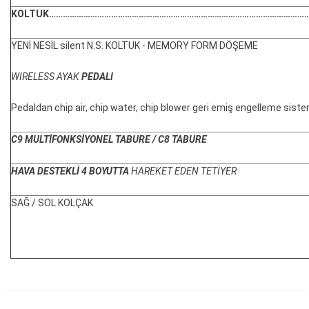
KOLTUK
…………………………………………………………………………………………………
YENİ NESİL silent N.S. KOLTUK - MEMORY FORM DÖŞEME
WIRELESS AYAK
PEDALI
Pedaldan chip air, chip water, chip blower geri emiş engelleme siste
C9 MULTİFONKSİYONEL TABURE / C8 TABURE
HAVA DESTEKLİ 4 BOYUTTA
HAREKET EDEN TETİYER
SAĞ / SOL KOLÇAK
Bu ürünün fiyat bilgisi, resim, ürün açıklamalarında ve diğer
konularda yetersiz gördüğünüz noktaları öneri formunu kullanarak
Bu ürüne ilk yorumu siz yapın!