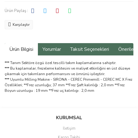
Ürün Paylaş :
Karşılaştır
Ürün Bilgisi
Yorumlar
Taksit Seçenekleri
Önerilerin
***
Tanım Sektöre özgü özel tescilli takım kaplamalarına sahiptir.
***
Bu kaplamalar, frezeleme kalitesini ve maliyet etkinliğini en üst düzeye
çıkarmak için takımların performansını ve ömrünü iyileştirir.
***
Uyumlu Milling Makine - SIRONA - CEREC Primemill - CEREC MC X Frez
Özellikleri; **Frez uzunluğu; 37 mm **Frez Şaft kalınlığı : 2,0 mm **Frez
Boyun uzunlugu : 19 mm **Frez uç kalınlıgı : 2,0 mm
Bu ürünün fiyat bilgisi, resim, ürün açıklamalarında ve diğer
konularda yetersiz gördüğünüz noktaları öneri formunu kullanarak
Bu ürüne ilk yorumu siz yapın!
KURUMSAL
tarafımıza iletebilirsiniz.
Görüş ve önerileriniz için teşekkür ederiz.
İletişim
Yorum Yaz
Kargo Takibi