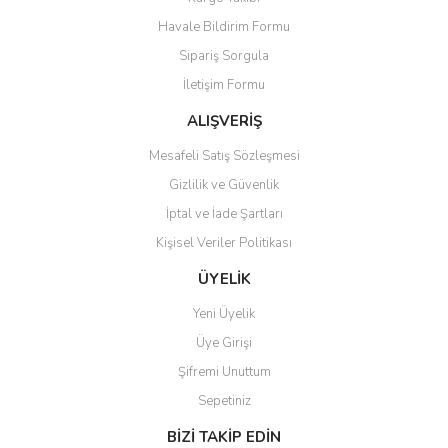
Ürün resmi kalitesiz, bozuk veya görüntülenemiyor.
Havale Bildirim Formu
Ürün açıklamasında eksik bilgiler bulunuyor.
Sipariş Sorgula
Ürün bilgilerinde hatalar bulunuyor.
İletişim Formu
Ürün fiyatı diğer sitelerden daha pahalı.
Bu ürüne benzer farklı alternatifler olmalı.
ALIŞVERİŞ
Mesafeli Satış Sözleşmesi
Gizlilik ve Güvenlik
İptal ve İade Şartları
Kişisel Veriler Politikası
Gönder
ÜYELİK
Yeni Üyelik
Üye Girişi
Şifremi Unuttum
Sepetiniz
BİZİ TAKİP EDİN