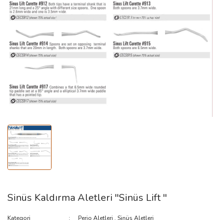
Gracey Küretler
Periodontal Sond
Kretuar
Aynalar
Ortodonti
Sinüs Kaldırma Aletleri ''Sinüs Lift ''
Kategori
Perio Aletleri
,
Sinüs Aletleri