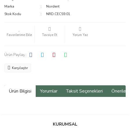
Marka
Nordent
Stok Kodu
NRD.CECS9.01
Tavsiye Et
Yorum Yaz
Ürün Paylaş :
Karşılaştır
Ürün Bilgisi
Yorumlar
Taksit Seçenekleri
Önerilerin
Bu ürünün fiyat bilgisi, resim, ürün açıklamalarında ve diğer
konularda yetersiz gördüğünüz noktaları öneri formunu kullanarak
Bu ürüne ilk yorumu siz yapın!
KURUMSAL
tarafımıza iletebilirsiniz.
Görüş ve önerileriniz için teşekkür ederiz.