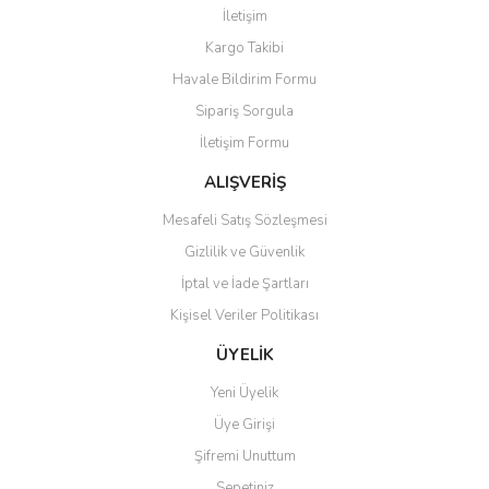
İletişim
Yorum Yaz
Kargo Takibi
Ürün resmi kalitesiz, bozuk veya görüntülenemiyor.
Havale Bildirim Formu
Ürün açıklamasında eksik bilgiler bulunuyor.
Sipariş Sorgula
Ürün bilgilerinde hatalar bulunuyor.
İletişim Formu
Ürün fiyatı diğer sitelerden daha pahalı.
Bu ürüne benzer farklı alternatifler olmalı.
ALIŞVERİŞ
Mesafeli Satış Sözleşmesi
Gizlilik ve Güvenlik
İptal ve İade Şartları
Kişisel Veriler Politikası
Gönder
ÜYELİK
Yeni Üyelik
Üye Girişi
Şifremi Unuttum
Sepetiniz