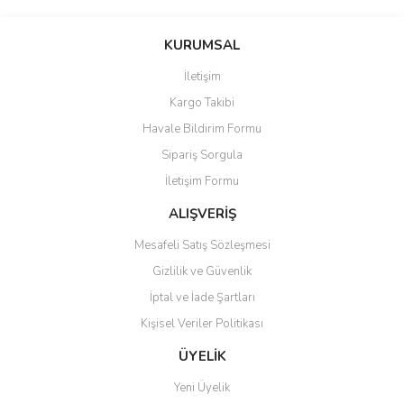
Bu ürünün fiyat bilgisi, resim, ürün açıklamalarında ve diğer
konularda yetersiz gördüğünüz noktaları öneri formunu kullanarak
Bu ürüne ilk yorumu siz yapın!
KURUMSAL
tarafımıza iletebilirsiniz.
Görüş ve önerileriniz için teşekkür ederiz.
İletişim
Yorum Yaz
Kargo Takibi
Ürün resmi kalitesiz, bozuk veya görüntülenemiyor.
Havale Bildirim Formu
Ürün açıklamasında eksik bilgiler bulunuyor.
Sipariş Sorgula
Ürün bilgilerinde hatalar bulunuyor.
İletişim Formu
Ürün fiyatı diğer sitelerden daha pahalı.
Bu ürüne benzer farklı alternatifler olmalı.
ALIŞVERİŞ
Mesafeli Satış Sözleşmesi
Gizlilik ve Güvenlik
İptal ve İade Şartları
Kişisel Veriler Politikası
Gönder
ÜYELİK
Yeni Üyelik