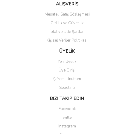
Bu ürüne benzer farklı alternatifler olmalı.
ALIŞVERİŞ
Mesafeli Satış Sözleşmesi
Gizlilik ve Güvenlik
İptal ve İade Şartları
Kişisel Veriler Politikası
Gönder
ÜYELİK
Yeni Üyelik
Üye Girişi
Şifremi Unuttum
Sepetiniz
BİZİ TAKİP EDİN
Facebook
Twitter
Instagram