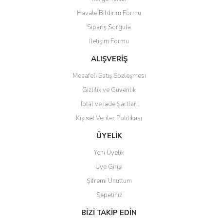
Ürün resmi kalitesiz, bozuk veya görüntülenemiyor.
Havale Bildirim Formu
Ürün açıklamasında eksik bilgiler bulunuyor.
Sipariş Sorgula
Ürün bilgilerinde hatalar bulunuyor.
İletişim Formu
Ürün fiyatı diğer sitelerden daha pahalı.
Bu ürüne benzer farklı alternatifler olmalı.
ALIŞVERİŞ
Mesafeli Satış Sözleşmesi
Gizlilik ve Güvenlik
İptal ve İade Şartları
Kişisel Veriler Politikası
Gönder
ÜYELİK
Yeni Üyelik
Üye Girişi
Şifremi Unuttum
Sepetiniz
BİZİ TAKİP EDİN