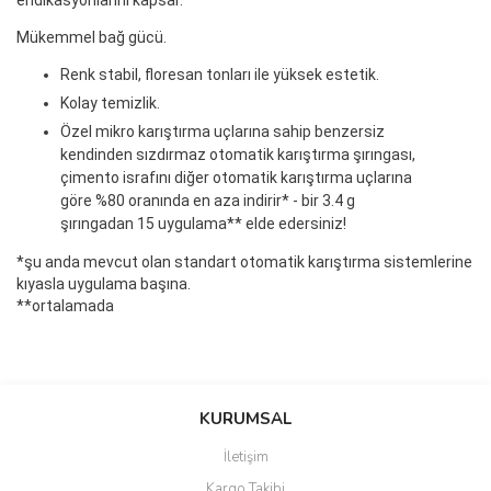
endikasyonlarını kapsar.
Mükemmel bağ gücü.
Renk stabil, floresan tonları ile yüksek estetik.
Kolay temizlik.
Özel mikro karıştırma uçlarına sahip benzersiz
kendinden sızdırmaz otomatik karıştırma şırıngası,
çimento israfını diğer otomatik karıştırma uçlarına
göre %80 oranında en aza indirir* - bir 3.4 g
şırıngadan 15 uygulama** elde edersiniz!
*şu anda mevcut olan standart otomatik karıştırma sistemlerine
kıyasla uygulama başına.
**ortalamada
Bu ürünün fiyat bilgisi, resim, ürün açıklamalarında ve diğer
konularda yetersiz gördüğünüz noktaları öneri formunu kullanarak
Bu ürüne ilk yorumu siz yapın!
KURUMSAL
tarafımıza iletebilirsiniz.
Görüş ve önerileriniz için teşekkür ederiz.
İletişim
Yorum Yaz
Kargo Takibi