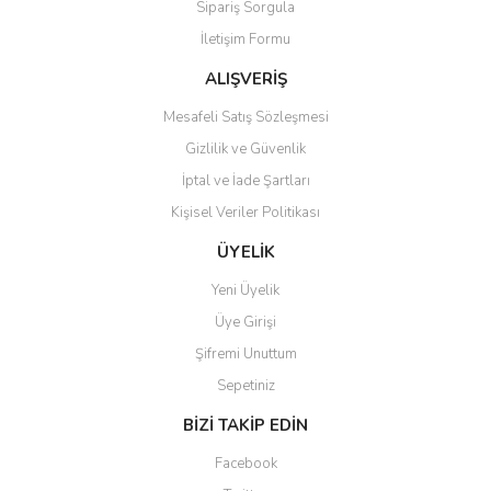
Sipariş Sorgula
Ürün bilgilerinde hatalar bulunuyor.
İletişim Formu
Ürün fiyatı diğer sitelerden daha pahalı.
Bu ürüne benzer farklı alternatifler olmalı.
ALIŞVERİŞ
Mesafeli Satış Sözleşmesi
Gizlilik ve Güvenlik
İptal ve İade Şartları
Kişisel Veriler Politikası
Gönder
ÜYELİK
Yeni Üyelik
Üye Girişi
Şifremi Unuttum
Sepetiniz
BİZİ TAKİP EDİN
Facebook