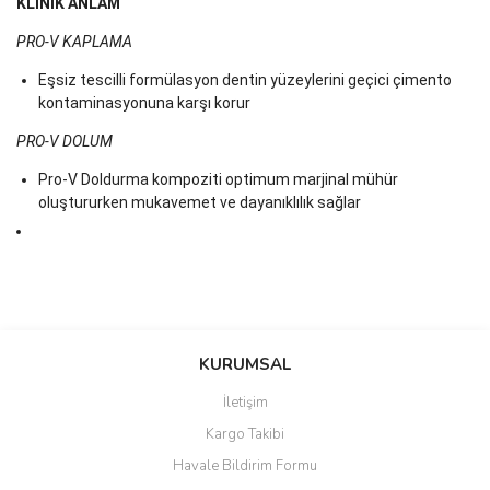
KLİNİK ANLAM
PRO-V KAPLAMA
Eşsiz tescilli formülasyon dentin yüzeylerini geçici çimento
kontaminasyonuna karşı korur
PRO-V DOLUM
Pro-V Doldurma kompoziti optimum marjinal mühür
oluştururken mukavemet ve dayanıklılık sağlar
Bu ürünün fiyat bilgisi, resim, ürün açıklamalarında ve diğer
konularda yetersiz gördüğünüz noktaları öneri formunu kullanarak
Bu ürüne ilk yorumu siz yapın!
KURUMSAL
tarafımıza iletebilirsiniz.
Görüş ve önerileriniz için teşekkür ederiz.
İletişim
Yorum Yaz
Kargo Takibi
Ürün resmi kalitesiz, bozuk veya görüntülenemiyor.
Havale Bildirim Formu
Ürün açıklamasında eksik bilgiler bulunuyor.