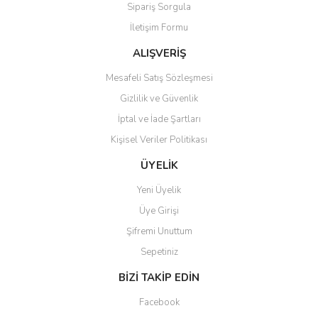
Sipariş Sorgula
Ürün bilgilerinde hatalar bulunuyor.
İletişim Formu
Ürün fiyatı diğer sitelerden daha pahalı.
Bu ürüne benzer farklı alternatifler olmalı.
ALIŞVERİŞ
Mesafeli Satış Sözleşmesi
Gizlilik ve Güvenlik
İptal ve İade Şartları
Kişisel Veriler Politikası
Gönder
ÜYELİK
Yeni Üyelik
Üye Girişi
Şifremi Unuttum
Sepetiniz
BİZİ TAKİP EDİN
Facebook