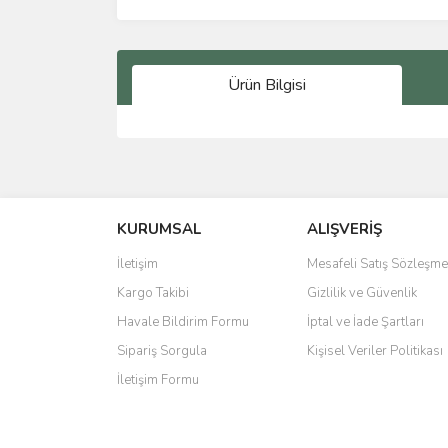
Ürün Bilgisi
Bu ürünün fiyat bilgisi, resim, ürün açıklamalarında 
Görüş ve önerileriniz için teşekkür ederiz.
KURUMSAL
ALIŞVERİŞ
Ürün resmi kalitesiz, bozuk veya görüntülenemiyo
Ürün açıklamasında eksik bilgiler bulunuyor.
İletişim
Mesafeli Satış Sözleşme
Ürün bilgilerinde hatalar bulunuyor.
Kargo Takibi
Gizlilik ve Güvenlik
Ürün fiyatı diğer sitelerden daha pahalı.
Havale Bildirim Formu
İptal ve İade Şartları
Bu ürüne benzer farklı alternatifler olmalı.
Sipariş Sorgula
Kişisel Veriler Politikası
İletişim Formu