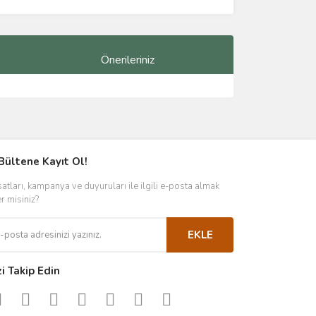
Önerileriniz
ımıza iletebilirsiniz.
Bültene Kayıt Ol!
satları, kampanya ve duyuruları ile ilgili e-posta almak
er misiniz?
EKLE
zi Takip Edin