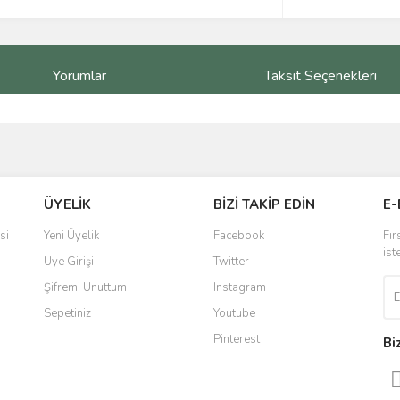
Yorumlar
Taksit Seçenekleri
ve diğer konularda yetersiz gördüğünüz noktaları öneri formunu kullanarak taraf
Bu ürüne ilk yorumu siz yapın!
ÜYELİK
BİZİ TAKİP EDİN
E-
r.
Yorum Yaz
si
Yeni Üyelik
Facebook
Fır
ist
Üye Girişi
Twitter
Şifremi Unuttum
Instagram
Sepetiniz
Youtube
Pinterest
Bi