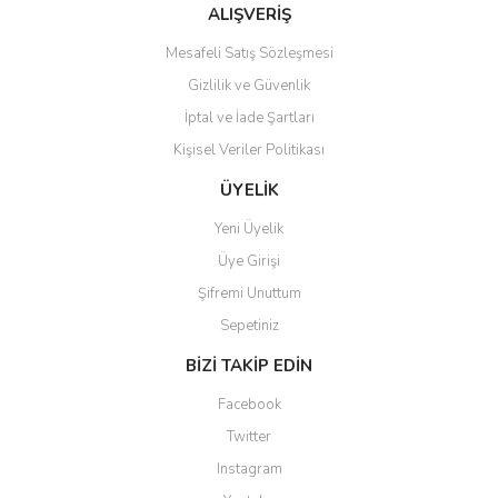
Bu ürüne benzer farklı alternatifler olmalı.
ALIŞVERİŞ
Mesafeli Satış Sözleşmesi
Gizlilik ve Güvenlik
İptal ve İade Şartları
Kişisel Veriler Politikası
Gönder
ÜYELİK
Yeni Üyelik
Üye Girişi
Şifremi Unuttum
Sepetiniz
BİZİ TAKİP EDİN
Facebook
Twitter
Instagram