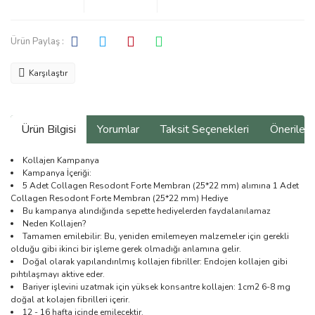
Ürün Paylaş :
Karşılaştır
Ürün Bilgisi
Yorumlar
Taksit Seçenekleri
Önerilerin
Kollajen Kampanya
Kampanya İçeriği:
5 Adet Collagen Resodont Forte Membran (25*22 mm) alımına 1 Adet
Collagen Resodont Forte Membran (25*22 mm) Hediye
Bu kampanya alındığında sepette hediyelerden faydalanılamaz
Neden Kollajen?
Tamamen emilebilir: Bu, yeniden emilemeyen malzemeler için gerekli
olduğu gibi ikinci bir işleme gerek olmadığı anlamına gelir.
Doğal olarak yapılandırılmış kollajen fibriller: Endojen kollajen gibi
pıhtılaşmayı aktive eder.
Bariyer işlevini uzatmak için yüksek konsantre kollajen: 1cm2 6-8 mg
doğal at kolajen fibrilleri içerir.
12 - 16 hafta içinde emilecektir.