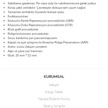
Sabitleme gerekmez: Pin veya vida ile sabitlenmesine gerek yoktur.
Kolay şekil verilebilir: Çevreleyen dokuya tam uyum sağlar.
Tamamen emilebilir Güvenilir bariyer işlevi
Endikasyonları:
Kılavuzlu Kemik Rejenerasyon prosedürleri (GBR)
Kılavuzlu Doku Rejenerasyon prosedürleri (GTR)
Blok greft prosedürleri
Ridge bölünmesi prosedürleri
Sinüs kaldırma yan pencere kapsamı
Kapalı ve açık iyileşme ile Alveolar Ridge Preservation (ARP)
Antro-sözlü iletişim yönetimi
Ağız ve çene-yüz travması
Ebat: 25 mm * 22 mm
Bu ürünün fiyat bilgisi, resim, ürün açıklamalarında ve diğer
konularda yetersiz gördüğünüz noktaları öneri formunu kullanarak
Bu ürüne ilk yorumu siz yapın!
KURUMSAL
tarafımıza iletebilirsiniz.
Görüş ve önerileriniz için teşekkür ederiz.
İletişim
Yorum Yaz
Kargo Takibi
Ürün resmi kalitesiz, bozuk veya görüntülenemiyor.
Havale Bildirim Formu
Ürün açıklamasında eksik bilgiler bulunuyor.
Sipariş Sorgula
Ürün bilgilerinde hatalar bulunuyor.