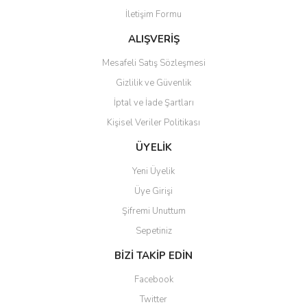
İletişim Formu
Ürün fiyatı diğer sitelerden daha pahalı.
Bu ürüne benzer farklı alternatifler olmalı.
ALIŞVERİŞ
Mesafeli Satış Sözleşmesi
Gizlilik ve Güvenlik
İptal ve İade Şartları
Kişisel Veriler Politikası
Gönder
ÜYELİK
Yeni Üyelik
Üye Girişi
Şifremi Unuttum
Sepetiniz
BİZİ TAKİP EDİN
Facebook
Twitter