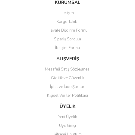
Bu ürüne ilk yorumu siz yapın!
KURUMSAL
tarafımıza iletebilirsiniz.
Görüş ve önerileriniz için teşekkür ederiz.
İletişim
Yorum Yaz
Kargo Takibi
Ürün resmi kalitesiz, bozuk veya görüntülenemiyor.
Havale Bildirim Formu
Ürün açıklamasında eksik bilgiler bulunuyor.
Sipariş Sorgula
Ürün bilgilerinde hatalar bulunuyor.
İletişim Formu
Ürün fiyatı diğer sitelerden daha pahalı.
Bu ürüne benzer farklı alternatifler olmalı.
ALIŞVERİŞ
Mesafeli Satış Sözleşmesi
Gizlilik ve Güvenlik
İptal ve İade Şartları
Kişisel Veriler Politikası
Gönder
ÜYELİK
Yeni Üyelik
Üye Girişi
Şifremi Unuttum