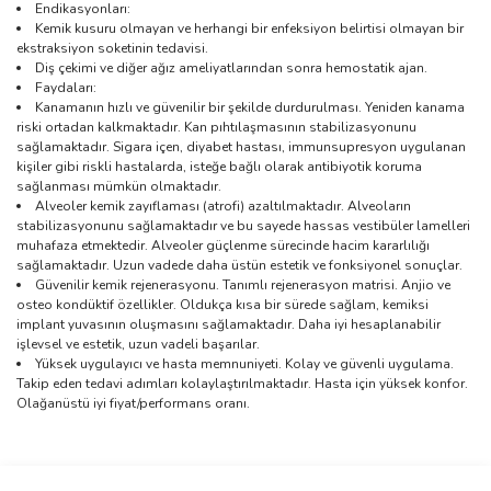
Endikasyonları:
Kemik kusuru olmayan ve herhangi bir enfeksiyon belirtisi olmayan bir
ekstraksiyon soketinin tedavisi.
Diş çekimi ve diğer ağız ameliyatlarından sonra hemostatik ajan.
Faydaları:
Kanamanın hızlı ve güvenilir bir şekilde durdurulması. Yeniden kanama
riski ortadan kalkmaktadır. Kan pıhtılaşmasının stabilizasyonunu
sağlamaktadır. Sigara içen, diyabet hastası, immunsupresyon uygulanan
kişiler gibi riskli hastalarda, isteğe bağlı olarak antibiyotik koruma
sağlanması mümkün olmaktadır.
Alveoler kemik zayıflaması (atrofi) azaltılmaktadır. Alveoların
stabilizasyonunu sağlamaktadır ve bu sayede hassas vestibüler lamelleri
muhafaza etmektedir. Alveoler güçlenme sürecinde hacim kararlılığı
sağlamaktadır. Uzun vadede daha üstün estetik ve fonksiyonel sonuçlar.
Güvenilir kemik rejenerasyonu. Tanımlı rejenerasyon matrisi. Anjio ve
osteo kondüktif özellikler. Oldukça kısa bir sürede sağlam, kemiksi
implant yuvasının oluşmasını sağlamaktadır. Daha iyi hesaplanabilir
işlevsel ve estetik, uzun vadeli başarılar.
Yüksek uygulayıcı ve hasta memnuniyeti. Kolay ve güvenli uygulama.
Takip eden tedavi adımları kolaylaştırılmaktadır. Hasta için yüksek konfor.
Olağanüstü iyi fiyat/performans oranı.
Bu ürünün fiyat bilgisi, resim, ürün açıklamalarında ve diğer
konularda yetersiz gördüğünüz noktaları öneri formunu kullanarak