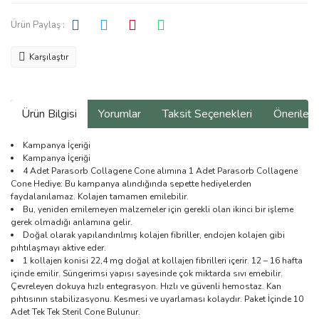
Ürün Paylaş :
Karşılaştır
Ürün Bilgisi
Yorumlar
Taksit Seçenekleri
Önerilerin
Kampanya İçeriği
Kampanya İçeriği
4 Adet Parasorb Collagene Cone alımına 1 Adet Parasorb Collagene
Cone Hediye: Bu kampanya alındığında sepette hediyelerden
faydalanılamaz. Kolajen tamamen emilebilir.
Bu, yeniden emilemeyen malzemeler için gerekli olan ikinci bir işleme
gerek olmadığı anlamına gelir.
Doğal olarak yapılandırılmış kolajen fibriller, endojen kolajen gibi
pıhtılaşmayı aktive eder.
1 kollajen konisi 22,4 mg doğal at kollajen fibrilleri içerir. 12 – 16 hafta
içinde emilir. Süngerimsi yapısı sayesinde çok miktarda sıvı emebilir.
Çevreleyen dokuya hızlı entegrasyon. Hızlı ve güvenli hemostaz. Kan
pıhtısının stabilizasyonu. Kesmesi ve uyarlaması kolaydır. Paket İçinde 10
Adet Tek Tek Steril Cone Bulunur.