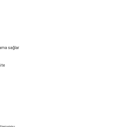
lama sağlar
ite
antasyonu