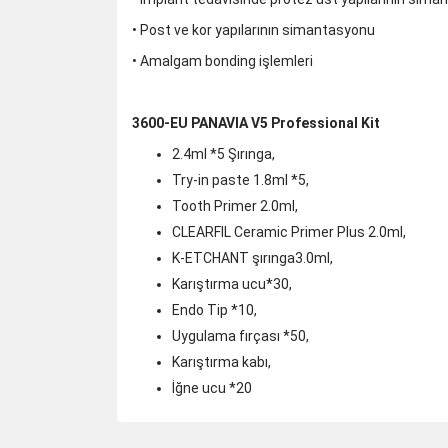
• Post ve kor yapılarının simantasyonu
• Amalgam bonding işlemleri
3600-EU PANAVIA V5 Professional Kit
2.4ml *5 Şırınga,
Try-in paste 1.8ml *5,
Tooth Primer 2.0ml,
CLEARFIL Ceramic Primer Plus 2.0ml,
K-ETCHANT şırınga3.0ml,
Karıştırma ucu*30,
Endo Tip *10,
Uygulama fırçası *50,
Karıştırma kabı,
İğne ucu *20
Bu ürünün fiyat bilgisi, resim, ürün açıklamalarında 