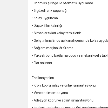
• Otomiks şırınga ile otomatik uygulama
• 5 güzel renk seçeneği
• Kolay uygulama
• Düşük film kalınlığı
• Siman artıkları kolay temizlenir.
• Geliştirilmiş Endo uç kanal içerisinde kolay uygu
• Sağlam marjinal örtüleme
• Yüksek bond bağlama gücü ve mekaniksel stabil
• Flor salınımı
Endikasyonları
• Kron, köprü, inlay ve onlay simantasyonu
• Veneer simantasyonu
• Adezyon köprü ve splint simantasyonu
• İmplant tedavisinde protez üst yapılarının sim