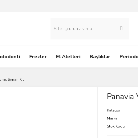
ndodonti
Frezler
El Aletleri
Başlıklar
Periodo
onel Siman Kit
Panavia 
Kategori
Marka
Stok Kodu