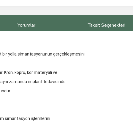
Yorumlar
Taksit Seçenekleri
t bir yolla simantasyonunun gerçekleşmesini
ar. Kron, köprü, kor materyali ve
 aynı zamanda implant tedavisinde
undur.
üm simantasyon işlemlerini