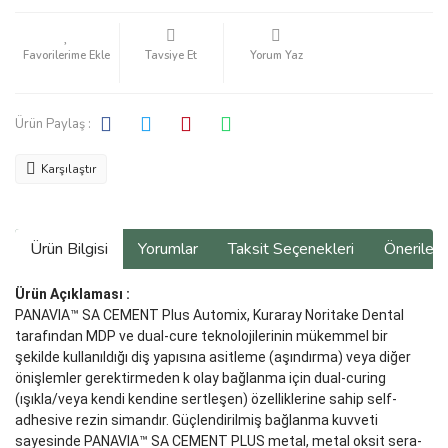
Tavsiye Et
Yorum Yaz
Ürün Paylaş :
Karşılaştır
Ürün Bilgisi
Yorumlar
Taksit Seçenekleri
Önerilerin
Ürün Açıklaması :
PANAVIA™ SA CEMENT Plus Automix, Kuraray Noritake Dental
tarafın­dan MDP ve dual-cure teknolojilerinin mükemmel bir
şekilde kullanıldığı diş yapısına asitleme (aşındırma) veya diğer
önişlemler gerektirmeden k olay bağlanma için dual-curing
(ışıkla/veya kendi kendine sertleşen) özelliklerine sahip self-
adhesive rezin simandır. Güçlendirilmiş bağlanma kuvveti
sayesinde PANAVIA™ SA CEMENT PLUS metal, metal oksit sera­