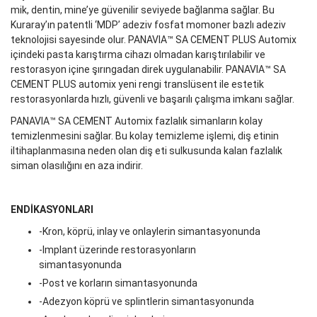
mik, dentin, mine’ye güvenilir seviyede bağlanma sağlar. Bu
Kuraray’ın patentli ‘MDP’ adeziv fosfat momoner bazlı adeziv
teknolojisi sayesinde olur. PANAVIA™ SA CEMENT PLUS Automix
içindeki pasta karıştırma cihazı olmadan karıştırılabilir ve
restorasyon içine şırıngadan direk uygu­lanabilir. PANAVIA™ SA
CEMENT PLUS automix yeni rengi translüsent ile estetik
restorasyonlarda hızlı, güvenli ve başarılı çalışma imkanı sağlar.
PANAVIA™ SA CEMENT Automix fazlalık simanların kolay
temizlenme­sini sağlar. Bu kolay temizleme işlemi, diş etinin
iltihaplanmasına neden olan diş eti sulkusunda kalan fazlalık
siman olasılığını en aza indirir.
ENDİKASYONLARI
-Kron, köprü, inlay ve onlaylerin simantasyonunda
-Implant üzerinde restorasyonların
simantasyonunda
-Post ve korların simantasyonunda
-Adezyon köprü ve splintlerin simantasyonunda