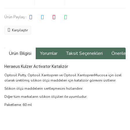
Ürün Paylaş :
Karşılaştır
Ürün Bilgisi
Yorumlar
Taksit Seçenekleri
Önerilerin
Heraeus Kulzer Activator Katalizör
Optosil Putty, Optosil Xantopren ve Optosil XantoprenMucosa için özel
olarak üretilmiş silikon ölçü maddeleri için katalizör görevini üstlenir.
Silikon ölçü maddelerin sertleşmesini hızlandırır.
Diğer tüm markaların silikon ölçüleri ile uyumludur.
Paketleme: 60 ml