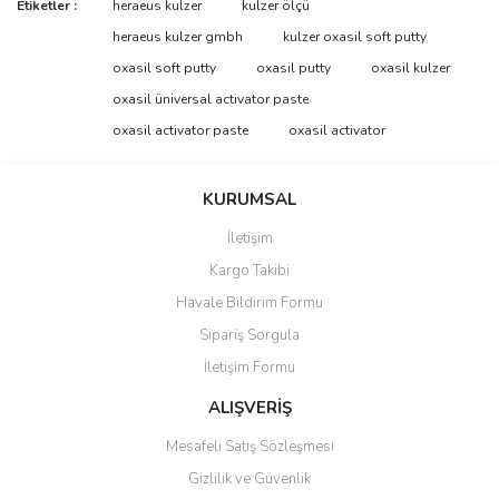
Bu ürünün fiyat bilgisi, resim, ürün açıklamalarında ve diğer
Etiketler :
heraeus kulzer
kulzer ölçü
konularda yetersiz gördüğünüz noktaları öneri formunu kullanarak
Bu ürüne ilk yorumu siz yapın!
heraeus kulzer gmbh
kulzer oxasil soft putty
tarafımıza iletebilirsiniz.
Görüş ve önerileriniz için teşekkür ederiz.
oxasil soft putty
oxasil putty
oxasil kulzer
oxasil üniversal activator paste
Yorum Yaz
Ürün resmi kalitesiz, bozuk veya görüntülenemiyor.
oxasil activator paste
oxasil activator
Ürün açıklamasında eksik bilgiler bulunuyor.
Ürün bilgilerinde hatalar bulunuyor.
KURUMSAL
Ürün fiyatı diğer sitelerden daha pahalı.
İletişim
Bu ürüne benzer farklı alternatifler olmalı.
Kargo Takibi
Havale Bildirim Formu
Sipariş Sorgula
İletişim Formu
Gönder
ALIŞVERİŞ
Mesafeli Satış Sözleşmesi
Gizlilik ve Güvenlik