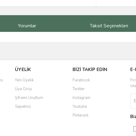
Yorumlar
Taksit Seçenekleri
ve diğer konularda yetersiz gördüğünüz noktaları öneri formunu kullanarak taraf
Bu ürüne ilk yorumu siz yapın!
ÜYELİK
BİZİ TAKİP EDİN
E-
r.
Yorum Yaz
si
Yeni Üyelik
Facebook
Fır
ist
Üye Girişi
Twitter
Şifremi Unuttum
Instagram
Sepetiniz
Youtube
Pinterest
Bi