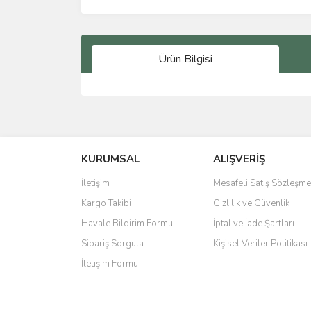
Ürün Bilgisi
Bu ürünün fiyat bilgisi, resim, ürün açıklamalarında 
Görüş ve önerileriniz için teşekkür ederiz.
KURUMSAL
ALIŞVERİŞ
Ürün resmi kalitesiz, bozuk veya görüntülenemiyo
Ürün açıklamasında eksik bilgiler bulunuyor.
İletişim
Mesafeli Satış Sözleşme
Ürün bilgilerinde hatalar bulunuyor.
Kargo Takibi
Gizlilik ve Güvenlik
Ürün fiyatı diğer sitelerden daha pahalı.
Havale Bildirim Formu
İptal ve İade Şartları
Bu ürüne benzer farklı alternatifler olmalı.
Sipariş Sorgula
Kişisel Veriler Politikası
İletişim Formu