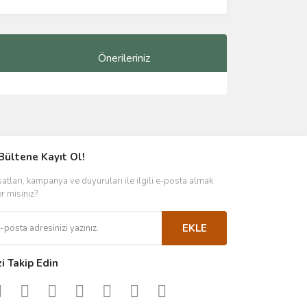
Önerileriniz
ımıza iletebilirsiniz.
Bültene Kayıt Ol!
satları, kampanya ve duyuruları ile ilgili e-posta almak
er misiniz?
EKLE
zi Takip Edin