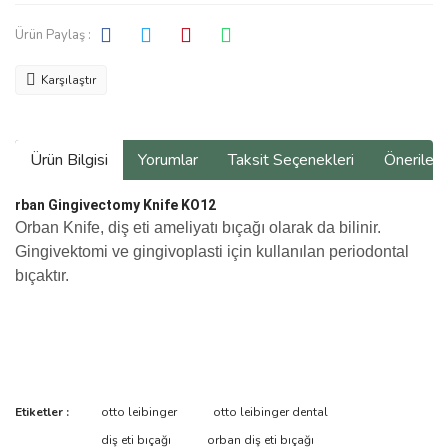
Ürün Paylaş :
Karşılaştır
Ürün Bilgisi
Yorumlar
Taksit Seçenekleri
Önerilerin
rban Gingivectomy Knife KO12
Orban Knife, diş eti ameliyatı bıçağı olarak da bilinir.
Gingivektomi ve gingivoplasti için kullanılan periodontal
bıçaktır.
Bu ürünün fiyat bilgisi, resim, ürün açıklamalarında ve diğer
Etiketler :
otto leibinger
otto leibinger dental
konularda yetersiz gördüğünüz noktaları öneri formunu kullanarak
Bu ürüne ilk yorumu siz yapın!
diş eti bıçağı
orban diş eti bıçağı
tarafımıza iletebilirsiniz.