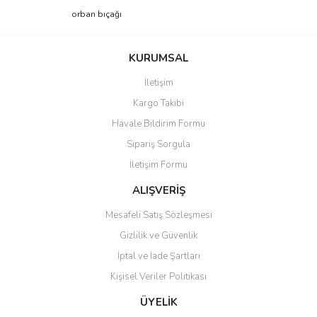
Görüş ve önerileriniz için teşekkür ederiz.
orban bıçağı
Yorum Yaz
Ürün resmi kalitesiz, bozuk veya görüntülenemiyor.
KURUMSAL
Ürün açıklamasında eksik bilgiler bulunuyor.
İletişim
Ürün bilgilerinde hatalar bulunuyor.
Kargo Takibi
Ürün fiyatı diğer sitelerden daha pahalı.
Havale Bildirim Formu
Bu ürüne benzer farklı alternatifler olmalı.
Sipariş Sorgula
İletişim Formu
ALIŞVERİŞ
Mesafeli Satış Sözleşmesi
Gönder
Gizlilik ve Güvenlik
İptal ve İade Şartları
Kişisel Veriler Politikası
ÜYELİK