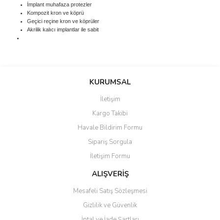
İmplant muhafaza protezler
Kompozit kron ve köprü
Geçici reçine kron ve köprüler
Akrilik kalıcı implantlar ile sabit
Bu ürünün fiyat bilgisi, resim, ürün açıklamalarında ve diğer
konularda yetersiz gördüğünüz noktaları öneri formunu kullanarak
Bu ürüne ilk yorumu siz yapın!
KURUMSAL
tarafımıza iletebilirsiniz.
Görüş ve önerileriniz için teşekkür ederiz.
İletişim
Yorum Yaz
Kargo Takibi
Ürün resmi kalitesiz, bozuk veya görüntülenemiyor.
Havale Bildirim Formu
Ürün açıklamasında eksik bilgiler bulunuyor.
Sipariş Sorgula
Ürün bilgilerinde hatalar bulunuyor.
İletişim Formu
Ürün fiyatı diğer sitelerden daha pahalı.
Bu ürüne benzer farklı alternatifler olmalı.
ALIŞVERİŞ
Mesafeli Satış Sözleşmesi
Gizlilik ve Güvenlik
İptal ve İade Şartları