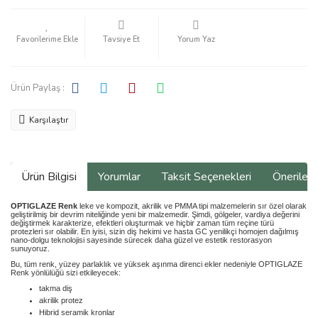
Tavsiye Et
Yorum Yaz
Ürün Paylaş :
Karşılaştır
Ürün Bilgisi
Yorumlar
Taksit Seçenekleri
Önerilerin
OPTIGLAZE Renk
leke ve kompozit, akrilik ve PMMA tipi malzemelerin sır özel olarak
geliştirilmiş bir devrim niteliğinde yeni bir malzemedir. Şimdi, gölgeler, vardiya değerini
değiştirmek karakterize, efektleri oluşturmak ve hiçbir zaman tüm reçine türü
protezleri sır olabilir. En iyisi, sizin diş hekimi ve hasta GC yenilikçi homojen dağılmış
nano-dolgu teknolojisi sayesinde sürecek daha güzel ve estetik restorasyon
sunuyoruz.
Bu, tüm renk, yüzey parlaklık ve yüksek aşınma direnci ekler nedeniyle OPTIGLAZE
Renk yönlülüğü sizi etkileyecek:
takma diş
akrilik protez
Hibrid seramik kronlar