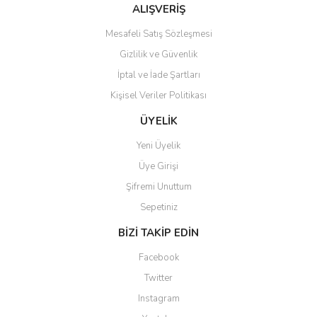
Bu ürüne benzer farklı alternatifler olmalı.
ALIŞVERİŞ
Mesafeli Satış Sözleşmesi
Gizlilik ve Güvenlik
İptal ve İade Şartları
Kişisel Veriler Politikası
Gönder
ÜYELİK
Yeni Üyelik
Üye Girişi
Şifremi Unuttum
Sepetiniz
BİZİ TAKİP EDİN
Facebook
Twitter
Instagram