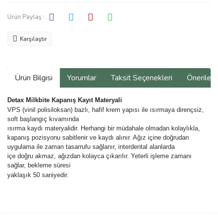
Ürün Paylaş :
Karşılaştır
Ürün Bilgisi
Yorumlar
Taksit Seçenekleri
Önerilerin
Detax Milkbite Kapanış Kayıt Materyali
VPS (vinil polisiloksan) bazlı, hafif krem yapısı ile ısırmaya dirençsiz,
soft başlangıç kıvamında
ısırma kaydı materyalidir. Herhangi bir müdahale olmadan kolaylıkla,
kapanış pozisyonu sabitlenir ve kaydı alınır. Ağız içine doğrudan
uygulama ile zaman tasarrufu sağlanır, interdental alanlarda
içe doğru akmaz, ağızdan kolayca çıkarılır. Yeterli işleme zamanı
sağlar, bekleme süresi
yaklaşık 50 saniyedir.
Bu ürünün fiyat bilgisi, resim, ürün açıklamalarında ve diğer