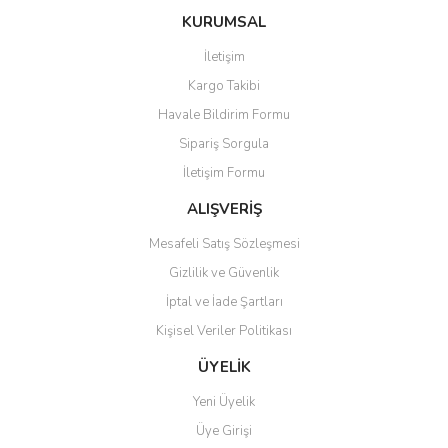
konularda yetersiz gördüğünüz noktaları öneri formunu kullanarak
Bu ürüne ilk yorumu siz yapın!
KURUMSAL
tarafımıza iletebilirsiniz.
Görüş ve önerileriniz için teşekkür ederiz.
İletişim
Yorum Yaz
Kargo Takibi
Ürün resmi kalitesiz, bozuk veya görüntülenemiyor.
Havale Bildirim Formu
Ürün açıklamasında eksik bilgiler bulunuyor.
Sipariş Sorgula
Ürün bilgilerinde hatalar bulunuyor.
İletişim Formu
Ürün fiyatı diğer sitelerden daha pahalı.
Bu ürüne benzer farklı alternatifler olmalı.
ALIŞVERİŞ
Mesafeli Satış Sözleşmesi
Gizlilik ve Güvenlik
İptal ve İade Şartları
Kişisel Veriler Politikası
Gönder
ÜYELİK
Yeni Üyelik
Üye Girişi