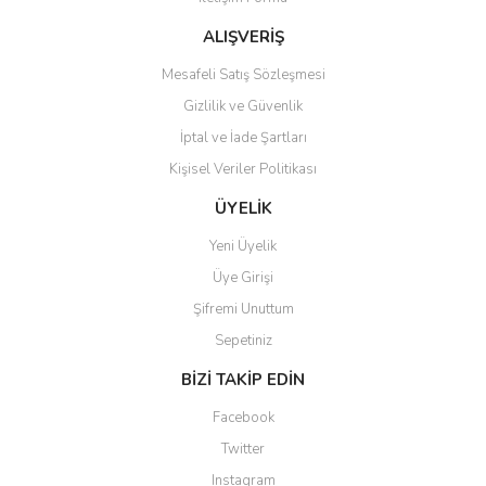
Ürün fiyatı diğer sitelerden daha pahalı.
Bu ürüne benzer farklı alternatifler olmalı.
ALIŞVERİŞ
Mesafeli Satış Sözleşmesi
Gizlilik ve Güvenlik
İptal ve İade Şartları
Kişisel Veriler Politikası
Gönder
ÜYELİK
Yeni Üyelik
Üye Girişi
Şifremi Unuttum
Sepetiniz
BİZİ TAKİP EDİN
Facebook
Twitter
Instagram