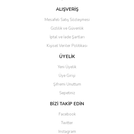
Bu ürüne benzer farklı alternatifler olmalı.
ALIŞVERİŞ
Mesafeli Satış Sözleşmesi
Gizlilik ve Güvenlik
İptal ve İade Şartları
Kişisel Veriler Politikası
Gönder
ÜYELİK
Yeni Üyelik
Üye Girişi
Şifremi Unuttum
Sepetiniz
BİZİ TAKİP EDİN
Facebook
Twitter
Instagram