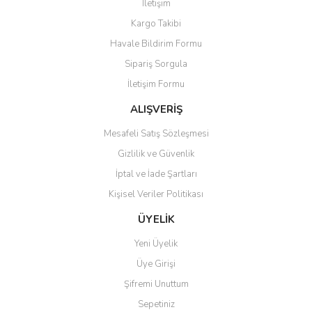
İletişim
Yorum Yaz
Kargo Takibi
Ürün resmi kalitesiz, bozuk veya görüntülenemiyor.
Havale Bildirim Formu
Ürün açıklamasında eksik bilgiler bulunuyor.
Sipariş Sorgula
Ürün bilgilerinde hatalar bulunuyor.
İletişim Formu
Ürün fiyatı diğer sitelerden daha pahalı.
Bu ürüne benzer farklı alternatifler olmalı.
ALIŞVERİŞ
Mesafeli Satış Sözleşmesi
Gizlilik ve Güvenlik
İptal ve İade Şartları
Kişisel Veriler Politikası
Gönder
ÜYELİK
Yeni Üyelik
Üye Girişi
Şifremi Unuttum
Sepetiniz