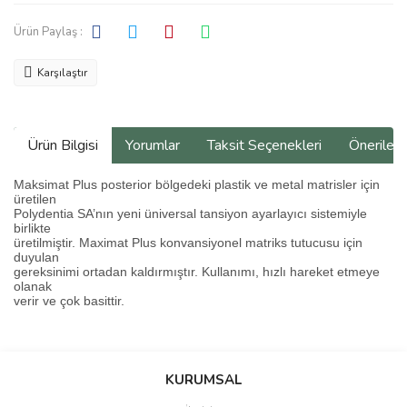
Ürün Paylaş :
Karşılaştır
Ürün Bilgisi
Yorumlar
Taksit Seçenekleri
Önerilerin
Maksimat Plus posterior bölgedeki plastik ve metal matrisler için
üretilen
Polydentia SA’nın yeni üniversal tansiyon ayarlayıcı sistemiyle
birlikte
üretilmiştir. Maximat Plus konvansiyonel matriks tutucusu için
duyulan
gereksinimi ortadan kaldırmıştır. Kullanımı, hızlı hareket etmeye
olanak
verir ve çok basittir.
Bu ürünün fiyat bilgisi, resim, ürün açıklamalarında ve diğer
konularda yetersiz gördüğünüz noktaları öneri formunu kullanarak
Bu ürüne ilk yorumu siz yapın!
KURUMSAL
tarafımıza iletebilirsiniz.
Görüş ve önerileriniz için teşekkür ederiz.