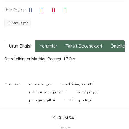
Ürün Paylaş :
Karşılaştır
Ürün Bilgisi
Yorumlar
Taksit Seçenekleri
Önerilerin
Otto Leibinger Mathieu Portegü 17 Cm
Bu ürünün fiyat bilgisi, resim, ürün açıklamalarında ve diğer
Etiketler :
otto leibinger
otto leibinger dental
konularda yetersiz gördüğünüz noktaları öneri formunu kullanarak
Bu ürüne ilk yorumu siz yapın!
mathieu portegü 17 cm
portegü fiyat
tarafımıza iletebilirsiniz.
Görüş ve önerileriniz için teşekkür ederiz.
portegü çeşitleri
mathieu portegü
Yorum Yaz
Ürün resmi kalitesiz, bozuk veya görüntülenemiyor.
KURUMSAL
Ürün açıklamasında eksik bilgiler bulunuyor.
İletişim