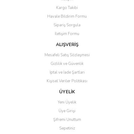
Ürün bilgilerinde hatalar bulunuyor.
Kargo Takibi
Ürün fiyatı diğer sitelerden daha pahalı.
Havale Bildirim Formu
Bu ürüne benzer farklı alternatifler olmalı.
Sipariş Sorgula
İletişim Formu
ALIŞVERİŞ
Mesafeli Satış Sözleşmesi
Gönder
Gizlilik ve Güvenlik
İptal ve İade Şartları
Kişisel Veriler Politikası
ÜYELİK
Yeni Üyelik
Üye Girişi
Şifremi Unuttum
Sepetiniz