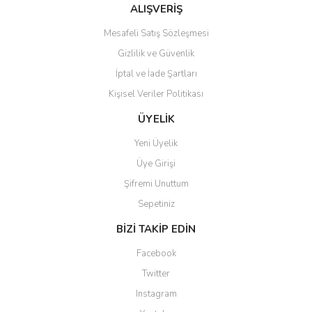
Bu ürüne benzer farklı alternatifler olmalı.
ALIŞVERİŞ
Mesafeli Satış Sözleşmesi
Gizlilik ve Güvenlik
İptal ve İade Şartları
Kişisel Veriler Politikası
Gönder
ÜYELİK
Yeni Üyelik
Üye Girişi
Şifremi Unuttum
Sepetiniz
BİZİ TAKİP EDİN
Facebook
Twitter
Instagram