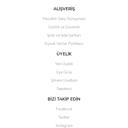
Bu ürüne benzer farklı alternatifler olmalı.
ALIŞVERİŞ
Mesafeli Satış Sözleşmesi
Gizlilik ve Güvenlik
İptal ve İade Şartları
Kişisel Veriler Politikası
Gönder
ÜYELİK
Yeni Üyelik
Üye Girişi
Şifremi Unuttum
Sepetiniz
BİZİ TAKİP EDİN
Facebook
Twitter
Instagram