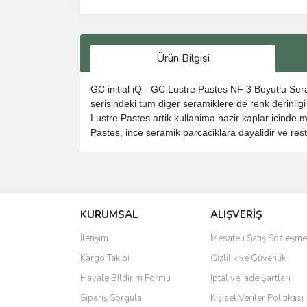
Ürün Bilgisi
GC initial iQ - GC Lustre Pastes NF 3 Boyutlu Seram
serisindeki tum diger seramiklere de renk derinli
Lustre Pastes artik kullanima hazir kaplar icinde m
Pastes, ince seramik parcaciklara dayalidir ve rest
Bu ürünün fiyat bilgisi, resim, ürün açıklamalarında 
Görüş ve önerileriniz için teşekkür ederiz.
KURUMSAL
ALIŞVERİŞ
Ürün resmi kalitesiz, bozuk veya görüntülenemiyo
Ürün açıklamasında eksik bilgiler bulunuyor.
İletişim
Mesafeli Satış Sözleşme
Ürün bilgilerinde hatalar bulunuyor.
Kargo Takibi
Gizlilik ve Güvenlik
Ürün fiyatı diğer sitelerden daha pahalı.
Havale Bildirim Formu
İptal ve İade Şartları
Bu ürüne benzer farklı alternatifler olmalı.
Sipariş Sorgula
Kişisel Veriler Politikası