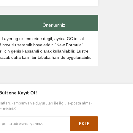
Önerileriniz
 Layering sistemlerine degil, ayrica GC initial
 3 boyutlu seramik boyalaridir. "New Formula"
icin genis kapsamli olarak kullanilabilir. Lustre
ayacak daha kalin bir tabaka halinde uygulanabilir.
ımıza iletebilirsiniz.
Bültene Kayıt Ol!
satları, kampanya ve duyuruları ile ilgili e-posta almak
er misiniz?
EKLE