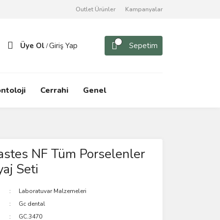
Outlet Ürünler
Kampanyalar
Üye Ol
Giriş Yap
Sepetim
/
ntoloji
Cerrahi
Genel
astes NF Tüm Porselenler
aj Seti
Laboratuvar Malzemeleri
Gc dental
GC.3470