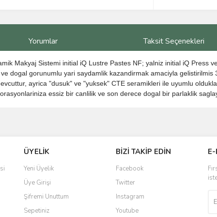
Yorumlar
Taksit Seçenekleri
ik Makyaj Sistemi initial iQ Lustre Pastes NF; yalniz initial iQ Press ve
gi ve dogal gorunumlu yari saydamlik kazandirmak amaciyla gelistirilmis
evcuttur, ayrica "dusuk" ve "yuksek" CTE seramikleri ile uyumlu olduklari 
orasyonlariniza essiz bir canlilik ve son derece dogal bir parlaklik sagl
ve diğer konularda yetersiz gördüğünüz noktaları öneri formunu kullanarak taraf
Bu ürüne ilk yorumu siz yapın!
ÜYELİK
BİZİ TAKİP EDİN
E-
r.
Yorum Yaz
si
Yeni Üyelik
Facebook
Fır
ist
Üye Girişi
Twitter
Şifremi Unuttum
Instagram
Sepetiniz
Youtube