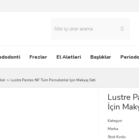
ndodonti
Frezler
El Aletleri
Başlıklar
Periodo
eri
Lustre Pastes NF Tüm Porselenler İçin Makyaj Seti
Lustre P
İçin Maky
Kategori
Marka
Stok Kodu