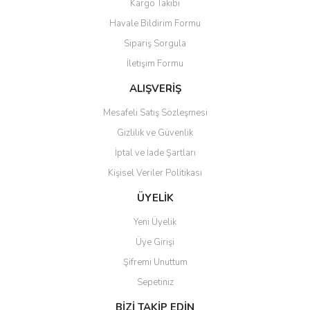
Kargo Takibi
Ürün fiyatı diğer sitelerden daha pahalı.
Havale Bildirim Formu
Bu ürüne benzer farklı alternatifler olmalı.
Sipariş Sorgula
İletişim Formu
ALIŞVERİŞ
Mesafeli Satış Sözleşmesi
Gönder
Gizlilik ve Güvenlik
İptal ve İade Şartları
Kişisel Veriler Politikası
ÜYELİK
Yeni Üyelik
Üye Girişi
Şifremi Unuttum
Sepetiniz
BİZİ TAKİP EDİN