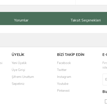
Yorumlar
Taksit Seçenekleri
ve diğer konularda yetersiz gördüğünüz noktaları öneri formunu kullanarak taraf
Bu ürüne ilk yorumu siz yapın!
ÜYELİK
BİZİ TAKİP EDİN
E-
r.
Yorum Yaz
si
Yeni Üyelik
Facebook
Fır
ist
Üye Girişi
Twitter
Şifremi Unuttum
Instagram
Sepetiniz
Youtube
Pinterest
Bi