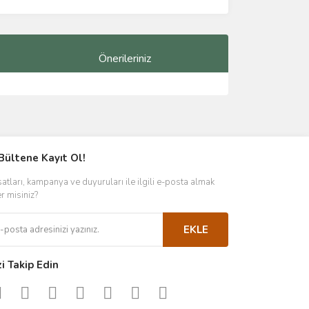
Önerileriniz
ımıza iletebilirsiniz.
Bültene Kayıt Ol!
satları, kampanya ve duyuruları ile ilgili e-posta almak
er misiniz?
EKLE
zi Takip Edin