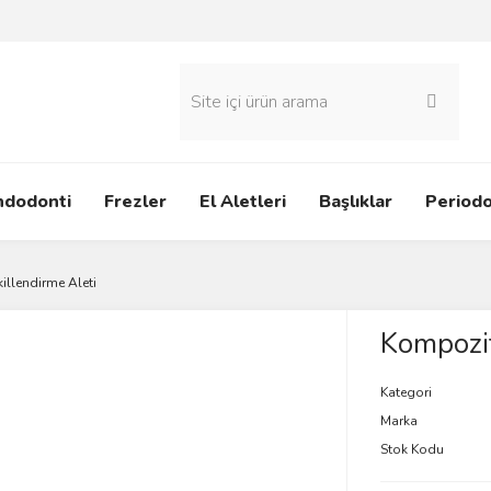
ndodonti
Frezler
El Aletleri
Başlıklar
Periodo
illendirme Aleti
Kompozit
Kategori
Marka
Stok Kodu