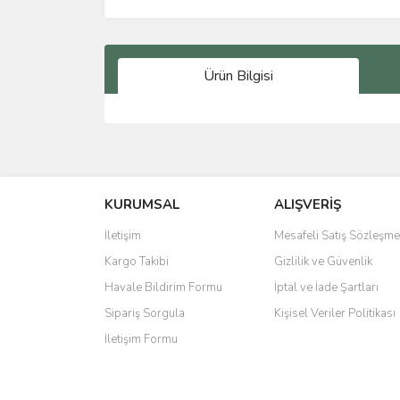
Ürün Bilgisi
Bu ürünün fiyat bilgisi, resim, ürün açıklamalarında 
Görüş ve önerileriniz için teşekkür ederiz.
KURUMSAL
ALIŞVERİŞ
Ürün resmi kalitesiz, bozuk veya görüntülenemiyo
Ürün açıklamasında eksik bilgiler bulunuyor.
İletişim
Mesafeli Satış Sözleşme
Ürün bilgilerinde hatalar bulunuyor.
Kargo Takibi
Gizlilik ve Güvenlik
Ürün fiyatı diğer sitelerden daha pahalı.
Havale Bildirim Formu
İptal ve İade Şartları
Bu ürüne benzer farklı alternatifler olmalı.
Sipariş Sorgula
Kişisel Veriler Politikası
İletişim Formu