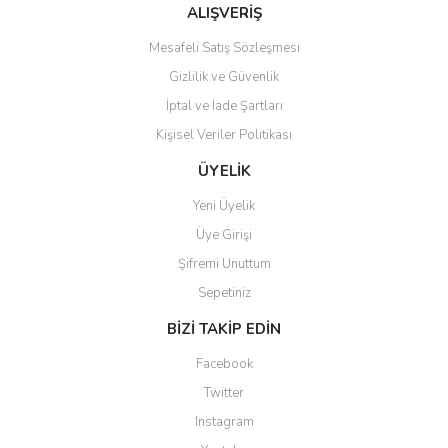
Bu ürüne benzer farklı alternatifler olmalı.
ALIŞVERİŞ
Mesafeli Satış Sözleşmesi
Gizlilik ve Güvenlik
İptal ve İade Şartları
Kişisel Veriler Politikası
Gönder
ÜYELİK
Yeni Üyelik
Üye Girişi
Şifremi Unuttum
Sepetiniz
BİZİ TAKİP EDİN
Facebook
Twitter
Instagram