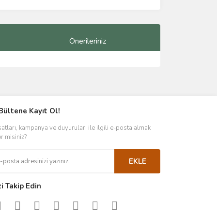
Önerileriniz
ımıza iletebilirsiniz.
Bültene Kayıt Ol!
satları, kampanya ve duyuruları ile ilgili e-posta almak
er misiniz?
EKLE
zi Takip Edin