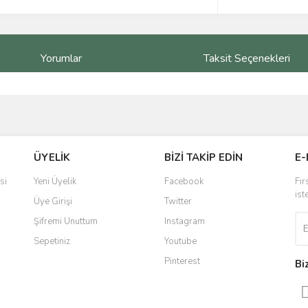
Yorumlar
Taksit Seçenekleri
ve diğer konularda yetersiz gördüğünüz noktaları öneri formunu kullanarak taraf
Bu ürüne ilk yorumu siz yapın!
ÜYELİK
BİZİ TAKİP EDİN
E-
r.
Yorum Yaz
si
Yeni Üyelik
Facebook
Fır
ist
Üye Girişi
Twitter
Şifremi Unuttum
Instagram
Sepetiniz
Youtube
Pinterest
Bi