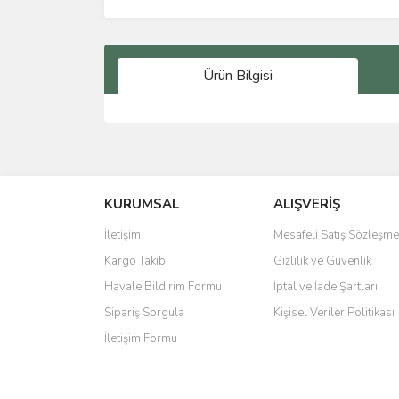
Ürün Bilgisi
Bu ürünün fiyat bilgisi, resim, ürün açıklamalarında 
Görüş ve önerileriniz için teşekkür ederiz.
KURUMSAL
ALIŞVERİŞ
Ürün resmi kalitesiz, bozuk veya görüntülenemiyo
Ürün açıklamasında eksik bilgiler bulunuyor.
İletişim
Mesafeli Satış Sözleşme
Ürün bilgilerinde hatalar bulunuyor.
Kargo Takibi
Gizlilik ve Güvenlik
Ürün fiyatı diğer sitelerden daha pahalı.
Havale Bildirim Formu
İptal ve İade Şartları
Bu ürüne benzer farklı alternatifler olmalı.
Sipariş Sorgula
Kişisel Veriler Politikası
İletişim Formu