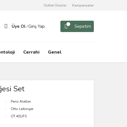
Outlet Ürünler
Kampanyalar
Üye Ol
Giriş Yap
Sepetim
/
ntoloji
Cerrahi
Genel
esi Set
Perio Aletleri
Otto Leibinger
OT.401/FS