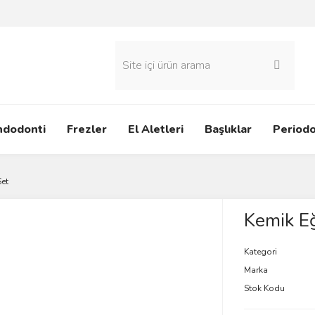
ndodonti
Frezler
El Aletleri
Başlıklar
Periodo
Set
Kemik Eğ
Kategori
Marka
Stok Kodu