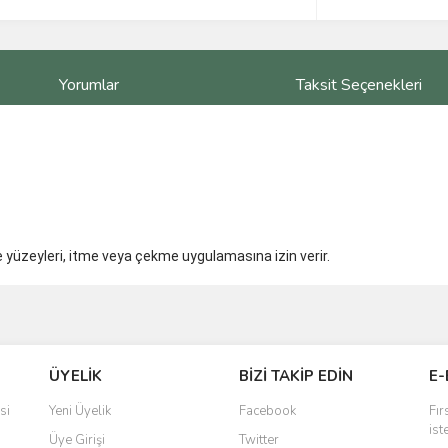
Yorumlar
Taksit Seçenekleri
eğe yüzeyleri, itme veya çekme uygulamasına izin verir.
ve diğer konularda yetersiz gördüğünüz noktaları öneri formunu kullanarak taraf
Bu ürüne ilk yorumu siz yapın!
ÜYELİK
BİZİ TAKİP EDİN
E-
r.
Yorum Yaz
si
Yeni Üyelik
Facebook
Fır
ist
Üye Girişi
Twitter