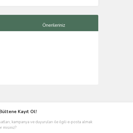
Önerileriniz
ımıza iletebilirsiniz.
Bültene Kayıt Ol!
satları, kampanya ve duyuruları ile ilgili e-posta almak
er misiniz?