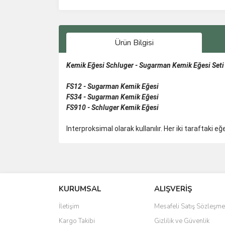
Ürün Bilgisi
Kemik Eğesi Schluger - Sugarman Kemik Eğesi Seti
FS12 -
Sugarman
Kemik Eğesi
FS34 -
Sugarman
Kemik Eğesi
FS910 -
Schluger
Kemik Eğesi
Interproksimal olarak kullanılır. Her iki taraftaki 
Bu ürünün fiyat bilgisi, resim, ürün açıklamalarında 
Görüş ve önerileriniz için teşekkür ederiz.
KURUMSAL
ALIŞVERİŞ
Ürün resmi kalitesiz, bozuk veya görüntülenemiyo
Ürün açıklamasında eksik bilgiler bulunuyor.
İletişim
Mesafeli Satış Sözleşme
Ürün bilgilerinde hatalar bulunuyor.
Kargo Takibi
Gizlilik ve Güvenlik