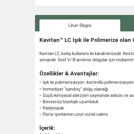
Ürün Bilgisi
Kavitan™ LC Işık ile Polimerize ol
Kavitan LC, kolay kullanımı ile karakterizedir. Res
simandır. Sınıf V/ III anterior dolgular için mük
Özellikler & Avantajlar:
• Işık ile polimerizasyon -kontrollü polimerizasyon
• İmmediyat "sandviç” dolgu olanağı.
• Güçlü kimyasal adezyon sayesinde adeziv ve as
• Benzersiz biyolojik uyumluluk.
• Radyoopak.
• Florür iyonlarının uzun süreli salımı.
İçerik: