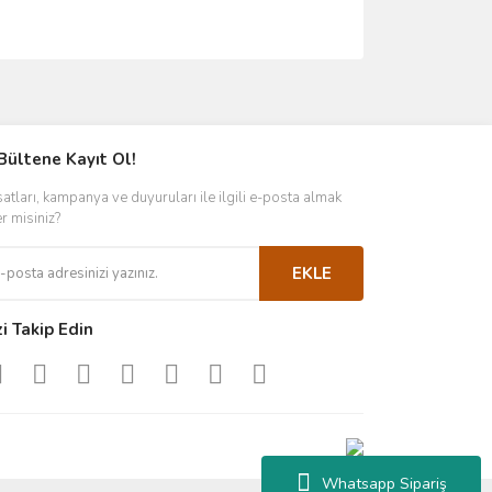
ımıza iletebilirsiniz.
Bültene Kayıt Ol!
satları, kampanya ve duyuruları ile ilgili e-posta almak
er misiniz?
EKLE
zi Takip Edin
Whatsapp Sipariş