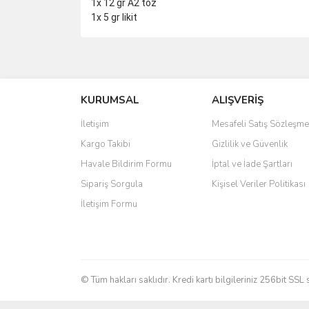
1x 12 gr A2 toz
1x 5 gr likit
Bu ürünün fiyat bilgisi, resim, ürün açıklamalarında 
Görüş ve önerileriniz için teşekkür ederiz.
KURUMSAL
ALIŞVERİŞ
Ürün resmi kalitesiz, bozuk veya görüntülenemiyo
Ürün açıklamasında eksik bilgiler bulunuyor.
İletişim
Mesafeli Satış Sözleşme
Ürün bilgilerinde hatalar bulunuyor.
Kargo Takibi
Gizlilik ve Güvenlik
Ürün fiyatı diğer sitelerden daha pahalı.
Havale Bildirim Formu
İptal ve İade Şartları
Bu ürüne benzer farklı alternatifler olmalı.
Sipariş Sorgula
Kişisel Veriler Politikası
İletişim Formu
© Tüm hakları saklıdır. Kredi kartı bilgileriniz 256bit SSL 