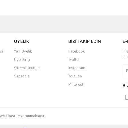
ve diğer konularda yetersiz gördüğünüz noktaları öneri formunu kullanarak taraf
Bu ürüne ilk yorumu siz yapın!
ÜYELİK
BİZİ TAKİP EDİN
E-
r.
Yorum Yaz
si
Yeni Üyelik
Facebook
Fır
ist
Üye Girişi
Twitter
Şifremi Unuttum
Instagram
Sepetiniz
Youtube
Pinterest
Bi
Gönder
sertifikası ile korunmaktadır.