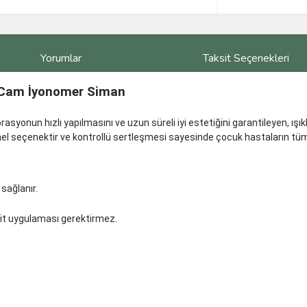
Yorumlar
Taksit Seçenekleri
an Cam İyonomer Siman
torasyonun hızlı yapılmasını ve uzun süreli iyi estetiğini garantileyen, ı
emmel seçenektir ve kontrollü sertleşmesi sayesinde çocuk hastaların tü
 sağlanır.
it uygulaması gerektirmez.