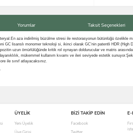
Yorumlar
Taksit Seçenekleri
yal.En aza indirilmiş büzülme stresi ile restorasyonun bütünlüğü özelikle mar
Yeni GC lisanslı monomer teknoloji si, ikinci olarak GC’nin patentli HDR (Hi
ozitin uzun ömürlülüğünde kritik rol oynayan doldurucular ve matris arasındaki
 dayanıklılık, mükemmel kullanım kıvamı ve ileri seviyede estetik sunuyor.Şeki
re ile sınıf atlayacaksınız.
)
ve diğer konularda yetersiz gördüğünüz noktaları öneri formunu kullanarak taraf
Bu ürüne ilk yorumu siz yapın!
ÜYELİK
BİZİ TAKİP EDİN
E-
r.
Yorum Yaz
si
Yeni Üyelik
Facebook
Fır
ist
Üye Girişi
Twitter