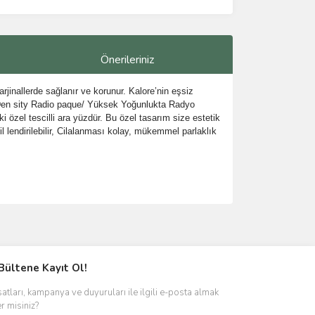
Önerileriniz
jinallerde sağlanır ve korunur. Kalore’nin eşsiz
gh Den sity Radio paque/ Yüksek Yoğunlukta Radyo
 özel tescilli ara yüzdür. Bu özel tasarım size estetik
l lendirilebilir, Cilalanması kolay, mükemmel parlaklık
ımıza iletebilirsiniz.
Bültene Kayıt Ol!
satları, kampanya ve duyuruları ile ilgili e-posta almak
er misiniz?