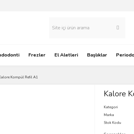
ndodonti
Frezler
El Aletleri
Başlıklar
Periodo
Kalore Kompül Refil A1
Kalore K
Kategori
Marka
Stok Kodu