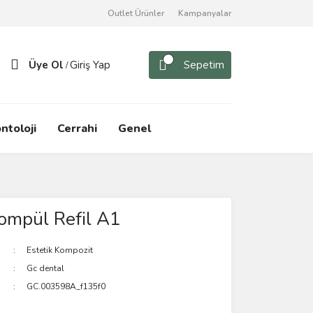
Outlet Ürünler
Kampanyalar
Üye Ol
Giriş Yap
Sepetim
/
ntoloji
Cerrahi
Genel
ompül Refil A1
Estetik Kompozit
Gc dental
GC.003598A_f135f0