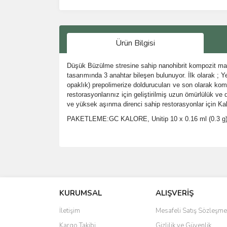
Ürün Bilgisi
Düşük Büzülme stresine sahip nanohibrit kompozit mater
tasarımında 3 anahtar bileşen bulunuyor. İlk olarak ; 
opaklık) prepolimerize doldurucuları ve son olarak komp
restorasyonlarınız için geliştirilmiş uzun ömürlülük ve
ve yüksek aşınma direnci sahip restorasyonlar için Kalo
PAKETLEME:GC KALORE, Unitip 10 x 0.16 ml (0.3 g
Bu ürünün fiyat bilgisi, resim, ürün açıklamalarında 
Görüş ve önerileriniz için teşekkür ederiz.
KURUMSAL
ALIŞVERİŞ
Ürün resmi kalitesiz, bozuk veya görüntülenemiyo
Ürün açıklamasında eksik bilgiler bulunuyor.
İletişim
Mesafeli Satış Sözleşme
Ürün bilgilerinde hatalar bulunuyor.
Kargo Takibi
Gizlilik ve Güvenlik