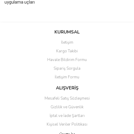
uygulama uçları
Bu ürünün fiyat bilgisi, resim, ürün açıklamalarında ve diğer
konularda yetersiz gördüğünüz noktaları öneri formunu kullanarak
Bu ürüne ilk yorumu siz yapın!
KURUMSAL
tarafımıza iletebilirsiniz.
Görüş ve önerileriniz için teşekkür ederiz.
İletişim
Yorum Yaz
Kargo Takibi
Ürün resmi kalitesiz, bozuk veya görüntülenemiyor.
Havale Bildirim Formu
Ürün açıklamasında eksik bilgiler bulunuyor.
Sipariş Sorgula
Ürün bilgilerinde hatalar bulunuyor.
İletişim Formu
Ürün fiyatı diğer sitelerden daha pahalı.
Bu ürüne benzer farklı alternatifler olmalı.
ALIŞVERİŞ
Mesafeli Satış Sözleşmesi
Gizlilik ve Güvenlik
İptal ve İade Şartları
Kişisel Veriler Politikası
Gönder