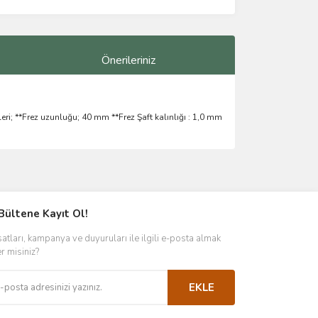
Önerileriniz
ri; **Frez uzunluğu; 40 mm **Frez Şaft kalınlığı : 1,0 mm
ımıza iletebilirsiniz.
Bültene Kayıt Ol!
satları, kampanya ve duyuruları ile ilgili e-posta almak
er misiniz?
EKLE