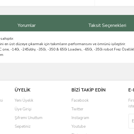
Yorumlar
Taksit Seçenekleri
sahiptir.
ini en üst düzeye çıkarmak için takımların performansını ve ömrünü iyileştirir.
, -140i, -245i/dry, -350i, -350 & 650i Loaders, -650i, -350i robot Frez Özellikle
mm
ve diğer konularda yetersiz gördüğünüz noktaları öneri formunu kullanarak taraf
Bu ürüne ilk yorumu siz yapın!
ÜYELİK
BİZİ TAKİP EDİN
E-
r.
Yorum Yaz
si
Yeni Üyelik
Facebook
Fır
ist
Üye Girişi
Twitter
Şifremi Unuttum
Instagram
Sepetiniz
Youtube