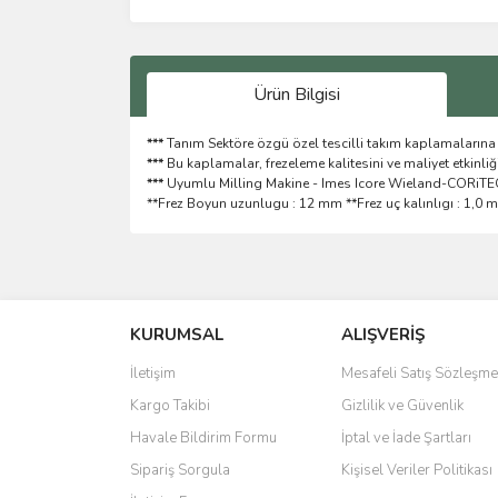
Ürün Bilgisi
***
Tanım Sektöre özgü özel tescilli takım kaplamalarına 
***
Bu kaplamalar, frezeleme kalitesini ve maliyet etkinliğ
***
Uyumlu Milling Makine - Imes Icore Wieland-CORiTEC one
**Frez Boyun uzunlugu : 12 mm **Frez uç kalınlıgı : 1,0 
Bu ürünün fiyat bilgisi, resim, ürün açıklamalarında 
Görüş ve önerileriniz için teşekkür ederiz.
KURUMSAL
ALIŞVERİŞ
Ürün resmi kalitesiz, bozuk veya görüntülenemiyo
Ürün açıklamasında eksik bilgiler bulunuyor.
İletişim
Mesafeli Satış Sözleşme
Ürün bilgilerinde hatalar bulunuyor.
Kargo Takibi
Gizlilik ve Güvenlik
Ürün fiyatı diğer sitelerden daha pahalı.
Havale Bildirim Formu
İptal ve İade Şartları
Bu ürüne benzer farklı alternatifler olmalı.
Sipariş Sorgula
Kişisel Veriler Politikası