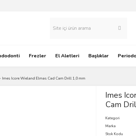
ndodonti
Frezler
El Aletleri
Başlıklar
Periodo
Imes Icore Wieland Elmas Cad Cam Drill 1,0 mm
Imes Ic
Cam Dri
Kategori
Marka
Stok Kodu