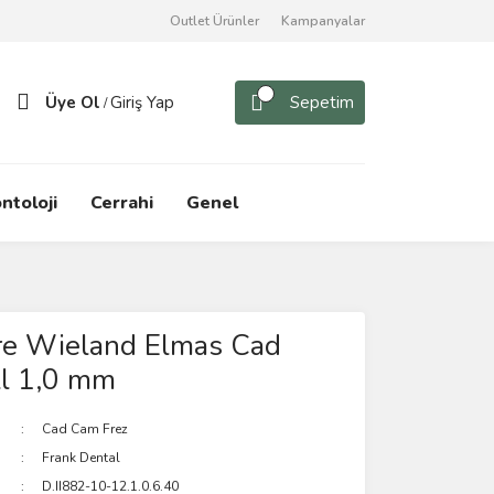
Outlet Ürünler
Kampanyalar
Üye Ol
Giriş Yap
Sepetim
/
ntoloji
Cerrahi
Genel
ore Wieland Elmas Cad
ll 1,0 mm
Cad Cam Frez
Frank Dental
D.II882-10-12.1.0.6.40