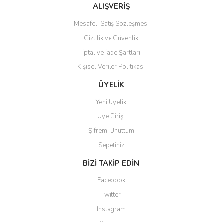
Bu ürüne benzer farklı alternatifler olmalı.
ALIŞVERİŞ
Mesafeli Satış Sözleşmesi
Gizlilik ve Güvenlik
İptal ve İade Şartları
Kişisel Veriler Politikası
Gönder
ÜYELİK
Yeni Üyelik
Üye Girişi
Şifremi Unuttum
Sepetiniz
BİZİ TAKİP EDİN
Facebook
Twitter
Instagram