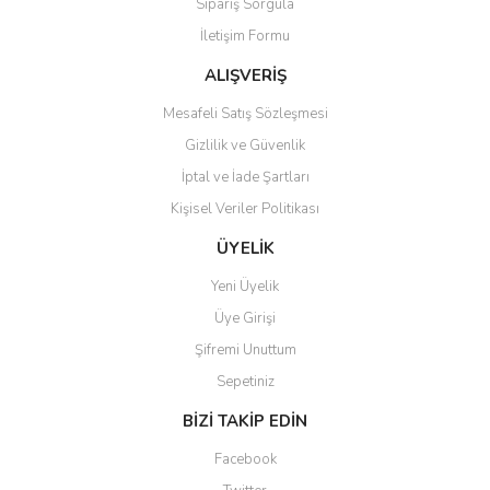
Sipariş Sorgula
Ürün bilgilerinde hatalar bulunuyor.
İletişim Formu
Ürün fiyatı diğer sitelerden daha pahalı.
Bu ürüne benzer farklı alternatifler olmalı.
ALIŞVERİŞ
Mesafeli Satış Sözleşmesi
Gizlilik ve Güvenlik
İptal ve İade Şartları
Kişisel Veriler Politikası
Gönder
ÜYELİK
Yeni Üyelik
Üye Girişi
Şifremi Unuttum
Sepetiniz
BİZİ TAKİP EDİN
Facebook