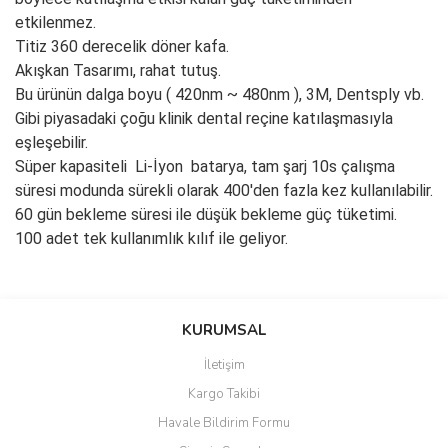
etkilenmez.
Titiz 360 derecelik döner kafa.
Akışkan Tasarımı, rahat tutuş.
Bu ürünün dalga boyu (
420nm ~ 480nm
), 3M, Dentsply vb.
Gibi piyasadaki çoğu klinik dental reçine katılaşmasıyla
eşleşebilir.
Süper kapasiteli
Li-İyon
batarya, tam şarj 10s çalışma
süresi modunda sürekli olarak 400'den fazla kez kullanılabilir.
60 gün bekleme süresi ile düşük bekleme güç tüketimi.
100 adet tek kullanımlık kılıf ile geliyor.
Bu ürünün fiyat bilgisi, resim, ürün açıklamalarında ve diğer
konularda yetersiz gördüğünüz noktaları öneri formunu kullanarak
Bu ürüne ilk yorumu siz yapın!
KURUMSAL
tarafımıza iletebilirsiniz.
Görüş ve önerileriniz için teşekkür ederiz.
İletişim
Yorum Yaz
Kargo Takibi
Ürün resmi kalitesiz, bozuk veya görüntülenemiyor.
Havale Bildirim Formu
Ürün açıklamasında eksik bilgiler bulunuyor.