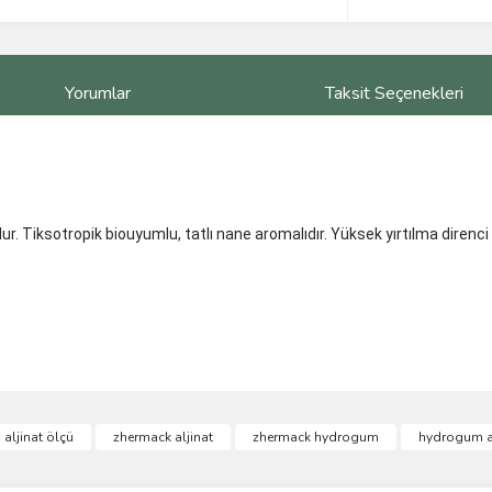
Yorumlar
Taksit Seçenekleri
. Tiksotropik biouyumlu, tatlı nane aromalıdır. Yüksek yırtılma direnci 
ve diğer konularda yetersiz gördüğünüz noktaları öneri formunu kullanarak taraf
aljinat ölçü
zhermack aljinat
zhermack hydrogum
hydrogum al
Bu ürüne ilk yorumu siz yapın!