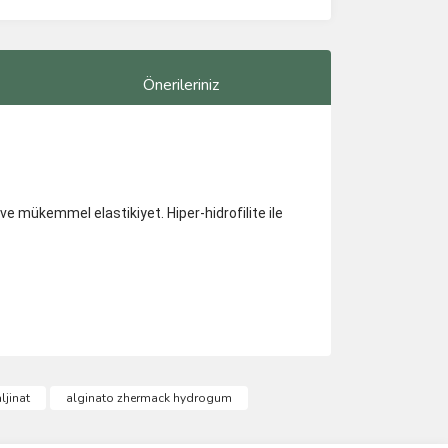
Önerileriniz
ve mükemmel elastikiyet. Hiper-hidrofilite ile
ımıza iletebilirsiniz.
jinat
alginato zhermack hydrogum