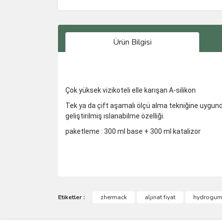
Ürün Bilgisi
Çok yüksek vizikoteli elle karışan A-silikon
Tek ya da çift aşamalı ölçü alma tekniğine uygundur
geliştirilmiş ıslanabilme özelliği.
paketleme : 300 ml base + 300 ml katalizor
Bu ürünün fiyat bilgisi, resim, ürün açıklamalarında 
Görüş ve önerileriniz için teşekkür ederiz.
Etiketler :
zhermack
aljinat fiyat
hydrogum 