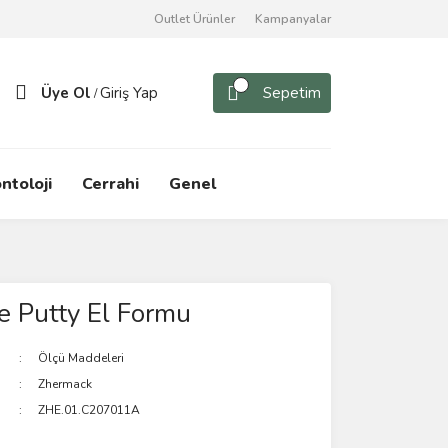
Outlet Ürünler
Kampanyalar
Üye Ol
Giriş Yap
Sepetim
/
ntoloji
Cerrahi
Genel
e Putty El Formu
Ölçü Maddeleri
Zhermack
ZHE.01.C207011A