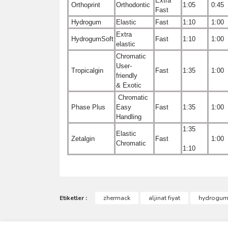
Extra
Orthoprint
Orthodontic
1:05
0:45
Fast
Hydrogum
Elastic
Fast
1:10
1:00
Extra
HydrogumSoft
Fast
1:10
1:00
elastic
Chromatic
User-
Tropicalgin
Fast
1:35
1:00
friendly
& Exotic
Chromatic
Phase Plus
Easy
Fast
1:35
1:00
Handling
1:35
Elastic
Zetalgin
Fast
1:00
Chromatic
1:10
Bu ürünün fiyat bilgisi, resim, ürün açıklamalarında 
Görüş ve önerileriniz için teşekkür ederiz.
Etiketler :
zhermack
aljinat fiyat
hydrogum 
Ürün resmi kalitesiz, bozuk veya görüntülenemiyo