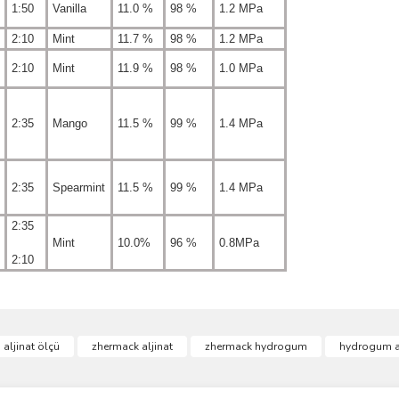
1:50
Vanilla
11.0 %
98 %
1.2 MPa
2:10
Mint
11.7 %
98 %
1.2 MPa
2:10
Mint
11.9 %
98 %
1.0 MPa
2:35
Mango
11.5 %
99 %
1.4 MPa
2:35
Spearmint
11.5 %
99 %
1.4 MPa
2:35
Mint
10.0%
96 %
0.8MPa
2:10
ve diğer konularda yetersiz gördüğünüz noktaları öneri formunu kullanarak taraf
aljinat ölçü
zhermack aljinat
zhermack hydrogum
hydrogum al
Bu ürüne ilk yorumu siz yapın!
r.