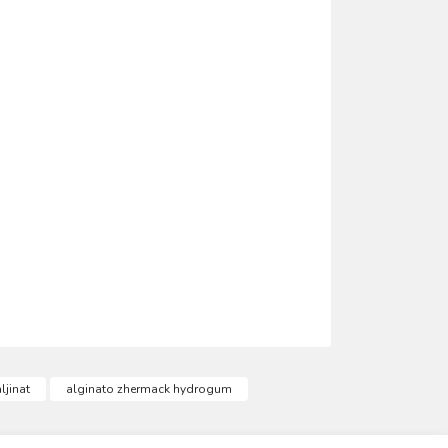
ımıza iletebilirsiniz.
jinat
alginato zhermack hydrogum