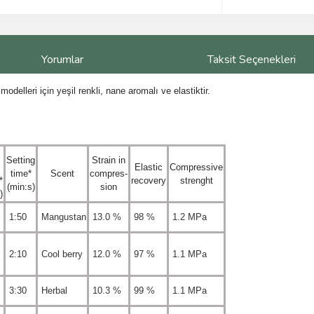
Yorumlar
Taksit Seçenekleri
modelleri için yeşil renkli, nane aromalı ve elastiktir.
Setting
Strain in
Elastic
Compressive
time*
Scent
compres-
*
recovery
strenght
(min:s)
sion
)
1:50
Mangustan
13.0 %
98 %
1.2 MPa
2:10
Cool berry
12.0 %
97 %
1.1 MPa
3:30
Herbal
10.3 %
99 %
1.1 MPa