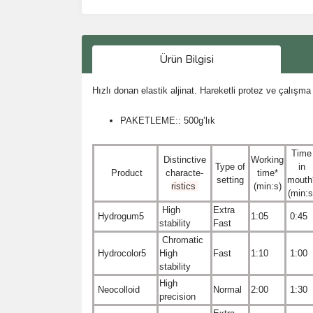
Ürün Bilgisi
Hızlı donan elastik aljinat. Hareketli protez ve çalışma 
PAKETLEME:: 500g’lık
Time
Distinctive
Working
Type of
in
Product
characte-
time*
setting
mouth
ristics
(min:s)
(min:s
High
Extra
Hydrogum5
1:05
0:45
stability
Fast
Chromatic
Hydrocolor5
High
Fast
1:10
1:00
stability
H
igh
Neocolloid
Normal
2:00
1:30
precision