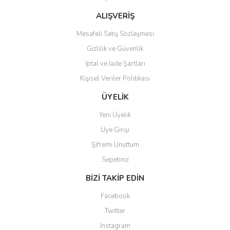
Bu ürüne benzer farklı alternatifler olmalı.
ALIŞVERİŞ
Mesafeli Satış Sözleşmesi
Gizlilik ve Güvenlik
İptal ve İade Şartları
Kişisel Veriler Politikası
Gönder
ÜYELİK
Yeni Üyelik
Üye Girişi
Şifremi Unuttum
Sepetiniz
BİZİ TAKİP EDİN
Facebook
Twitter
Instagram