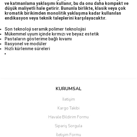
ve katmanlama yaklaşımı kullanır, bu da onu daha kompakt ve
düşük maliyetli hale getirir. Bununla birlikte, klasik veya çok
kromatik birikimden monolitik yaklaşıma kadar kullanılan
endikasyon veya teknik taleplerini karşılayacaktır.
Son teknoloji seramik polimer teknolojisi
Mükemmel uyum içinde kırmızı ve beyaz estetik
Pastaların gösterime bağlı kıvamı
Rasyonel ve modüler
Hızlı kürlenme süreleri
Bu ürünün fiyat bilgisi, resim, ürün açıklamalarında ve diğer
konularda yetersiz gördüğünüz noktaları öneri formunu kullanarak
Bu ürüne ilk yorumu siz yapın!
KURUMSAL
tarafımıza iletebilirsiniz.
Görüş ve önerileriniz için teşekkür ederiz.
İletişim
Yorum Yaz
Kargo Takibi
Ürün resmi kalitesiz, bozuk veya görüntülenemiyor.
Havale Bildirim Formu
Ürün açıklamasında eksik bilgiler bulunuyor.
Sipariş Sorgula
Ürün bilgilerinde hatalar bulunuyor.
İletişim Formu
Ürün fiyatı diğer sitelerden daha pahalı.