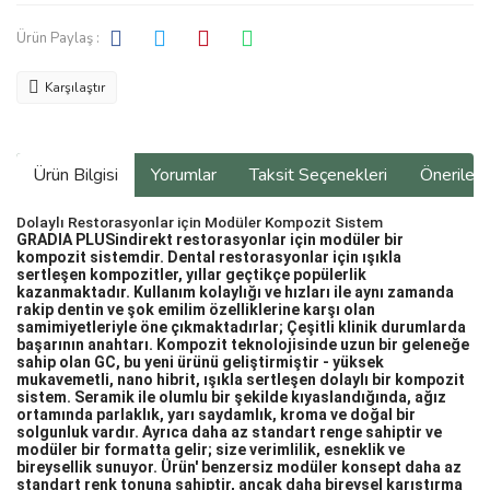
Ürün Paylaş :
Karşılaştır
Ürün Bilgisi
Yorumlar
Taksit Seçenekleri
Önerilerin
Dolaylı Restorasyonlar için Modüler Kompozit Sistem
GRADIA PLUSindirekt restorasyonlar için modüler bir
kompozit sistemdir. Dental restorasyonlar için ışıkla
sertleşen kompozitler, yıllar geçtikçe popülerlik
kazanmaktadır. Kullanım kolaylığı ve hızları ile aynı zamanda
rakip dentin ve şok emilim özelliklerine karşı olan
samimiyetleriyle öne çıkmaktadırlar; Çeşitli klinik durumlarda
başarının anahtarı. Kompozit teknolojisinde uzun bir geleneğe
sahip olan GC, bu yeni ürünü geliştirmiştir - yüksek
mukavemetli, nano hibrit, ışıkla sertleşen dolaylı bir kompozit
sistem. Seramik ile olumlu bir şekilde kıyaslandığında, ağız
ortamında parlaklık, yarı saydamlık, kroma ve doğal bir
solgunluk vardır. Ayrıca daha az standart renge sahiptir ve
modüler bir formatta gelir; size verimlilik, esneklik ve
bireysellik sunuyor. Ürün' benzersiz modüler konsept daha az
standart renk tonuna sahiptir, ancak daha bireysel karıştırma