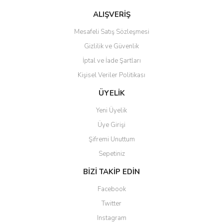
Bu ürüne benzer farklı alternatifler olmalı.
ALIŞVERİŞ
Mesafeli Satış Sözleşmesi
Gizlilik ve Güvenlik
İptal ve İade Şartları
Kişisel Veriler Politikası
Gönder
ÜYELİK
Yeni Üyelik
Üye Girişi
Şifremi Unuttum
Sepetiniz
BİZİ TAKİP EDİN
Facebook
Twitter
Instagram