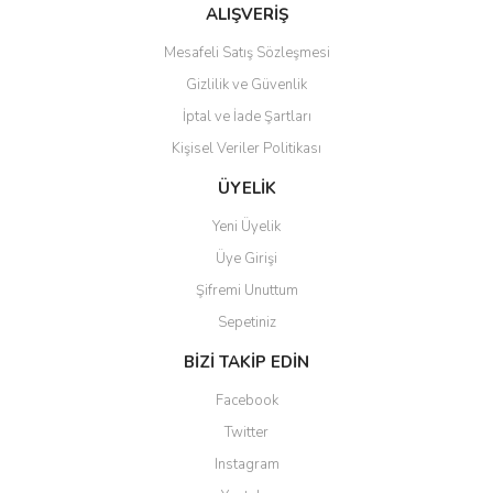
Bu ürüne benzer farklı alternatifler olmalı.
ALIŞVERİŞ
Mesafeli Satış Sözleşmesi
Gizlilik ve Güvenlik
İptal ve İade Şartları
Kişisel Veriler Politikası
Gönder
ÜYELİK
Yeni Üyelik
Üye Girişi
Şifremi Unuttum
Sepetiniz
BİZİ TAKİP EDİN
Facebook
Twitter
Instagram