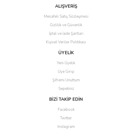
Bu ürüne benzer farklı alternatifler olmalı.
ALIŞVERİŞ
Mesafeli Satış Sözleşmesi
Gizlilik ve Güvenlik
İptal ve İade Şartları
Kişisel Veriler Politikası
Gönder
ÜYELİK
Yeni Üyelik
Üye Girişi
Şifremi Unuttum
Sepetiniz
BİZİ TAKİP EDİN
Facebook
Twitter
Instagram