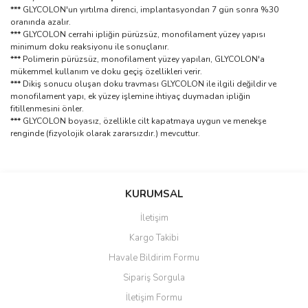
***
GLYCOLON'un yırtılma direnci, implantasyondan 7 gün sonra %30
oranında azalır.
***
GLYCOLON cerrahi ipliğin pürüzsüz, monofilament yüzey yapısı
minimum doku reaksiyonu ile sonuçlanır.
***
Polimerin pürüzsüz, monofilament yüzey yapıları, GLYCOLON'a
mükemmel kullanım ve doku geçiş özellikleri verir.
***
Dikiş sonucu oluşan doku travması GLYCOLON ile ilgili değildir ve
monofilament yapı, ek yüzey işlemine ihtiyaç duymadan ipliğin
fitillenmesini önler.
***
GLYCOLON boyasız, özellikle cilt kapatmaya uygun ve menekşe
renginde (fizyolojik olarak zararsızdır.) mevcuttur.
Bu ürünün fiyat bilgisi, resim, ürün açıklamalarında ve diğer
konularda yetersiz gördüğünüz noktaları öneri formunu kullanarak
Bu ürüne ilk yorumu siz yapın!
KURUMSAL
tarafımıza iletebilirsiniz.
Görüş ve önerileriniz için teşekkür ederiz.
İletişim
Yorum Yaz
Kargo Takibi
Ürün resmi kalitesiz, bozuk veya görüntülenemiyor.
Havale Bildirim Formu
Ürün açıklamasında eksik bilgiler bulunuyor.
Sipariş Sorgula
Ürün bilgilerinde hatalar bulunuyor.
İletişim Formu
Ürün fiyatı diğer sitelerden daha pahalı.