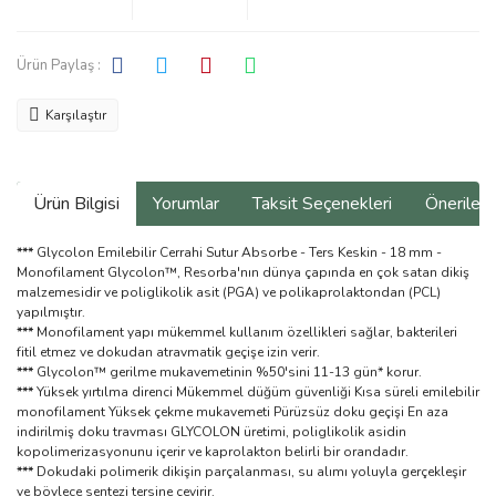
Ürün Paylaş :
Karşılaştır
Ürün Bilgisi
Yorumlar
Taksit Seçenekleri
Önerilerin
***
Glycolon Emilebilir Cerrahi Sutur Absorbe - Ters Keskin - 18 mm -
Monofilament Glycolon™, Resorba'nın dünya çapında en çok satan dikiş
malzemesidir ve poliglikolik asit (PGA) ve polikaprolaktondan (PCL)
yapılmıştır.
***
Monofilament yapı mükemmel kullanım özellikleri sağlar, bakterileri
fitil etmez ve dokudan atravmatik geçişe izin verir.
***
Glycolon™ gerilme mukavemetinin %50'sini 11-13 gün* korur.
***
Yüksek yırtılma direnci Mükemmel düğüm güvenliği Kısa süreli emilebilir
monofilament Yüksek çekme mukavemeti Pürüzsüz doku geçişi En aza
indirilmiş doku travması GLYCOLON üretimi, poliglikolik asidin
kopolimerizasyonunu içerir ve kaprolakton belirli bir orandadır.
***
Dokudaki polimerik dikişin parçalanması, su alımı yoluyla gerçekleşir
ve böylece sentezi tersine çevirir.